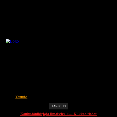
Youtube
TARJOUS
Kauhuäänikirjoja ilmaiseksi <--- Klikkaa tiedot