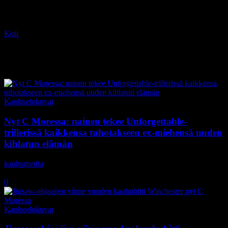
Koti
Tagit
C More
Tag: C More
Kauhuelokuvat
Nyt C Moressa: nainen tekee Unforgettable-
trillerissä kaikkensa tuhotakseen ex-miehensä uuden
kihlatun elämän
kauhumedia
-
21.2.2019
0
Kauhuelokuvat