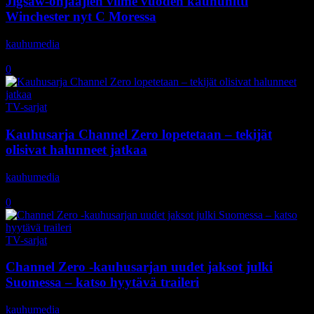
Jigsaw-ohjaajien viime vuoden kauhuhitti
Winchester nyt C Moressa
kauhumedia
-
13.2.2019
0
TV-sarjat
Kauhusarja Channel Zero lopetetaan – tekijät
olisivat halunneet jatkaa
kauhumedia
-
23.1.2019
0
TV-sarjat
Channel Zero -kauhusarjan uudet jaksot julki
Suomessa – katso hyytävä traileri
kauhumedia
-