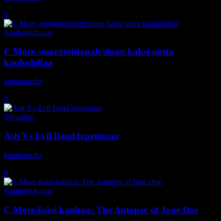
20.9.2018
0
Kauhuelokuvat
C More -suoratoistopalveluun kaksi uutta
kauhuleffaa
kauhumedia
-
26.7.2018
0
TV-sarjat
Ash Vs Evil Dead lopetetaan
kauhumedia
-
24.4.2018
0
Kauhuelokuvat
C More lisäsi kauhua: The Autopsy of Jane Doe