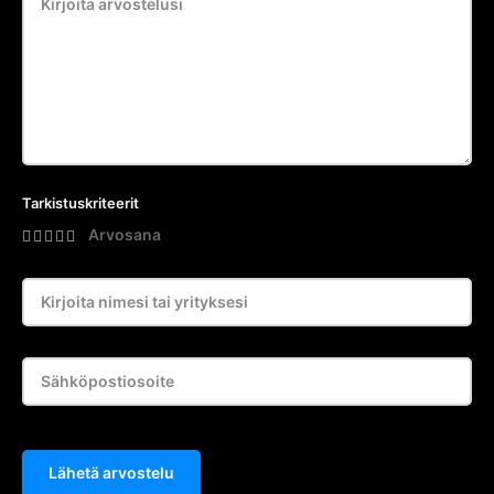
Tarkistuskriteerit
Arvosana
Lähetä arvostelu