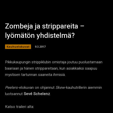
Zombeja ja strippareita –
lyömätön yhdistelmä?
Kauhuelokuvat
9.3.2017
Pikkukaupungin strippiklubin omistaja joutuu puolustamaan
baariaan ja hänen strippareitaan, kun asiakkaiksi saapuu
mystisen tartunnan saaneita ihmisiä.
Peelers
-elokuvan on ohjannut
Skew
-kauhutrillerin aiemmin
luotsannut
Sevé Schelenz
.
Katso traileri alta: