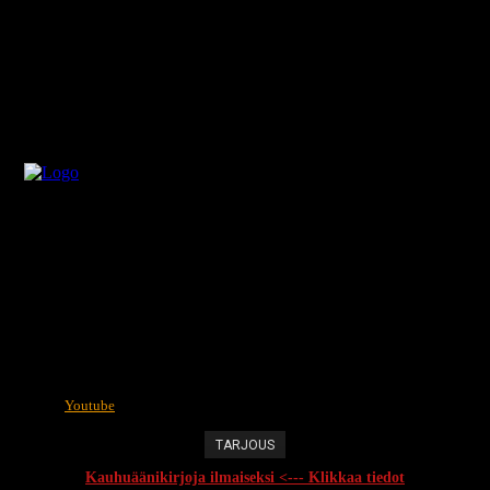
Youtube
TARJOUS
Kauhuäänikirjoja ilmaiseksi <--- Klikkaa tiedot