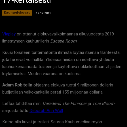
17-kertaisesti
Kauhuelokuvat
12.12.2019
Viaplay
on ottanut elokuvavalikoimaansa alkuvuodesta 2019
ilmestyneen kauhutrillerin
Escape Room
.
Kuusi toisilleen tuntematonta ihmistä löytää itsensä tilanteesta,
jota he eivät voi hallita. Yhdessä heidän on edettävä yhdestä
kauhuskenaariosta toiseen ja käytettävä nokkeluuttaan vihjeiden
löytämiseksi. Muuten vaarana on kuolema.
Adam Robitelin
ohjaama elokuva tuotti 9 miljoonan dollarin
budjetillaan valkokankailla peräti 155 miljoonaa dollaria.
Leffaa tähdittää mm.
Daredevil
,
The Punisher
ja
True Blood
-
sarjoista tuttu
Deborah Ann Woll
.
Katso alla kuvat ja traileri. Seuraa Kauhumediaa myös