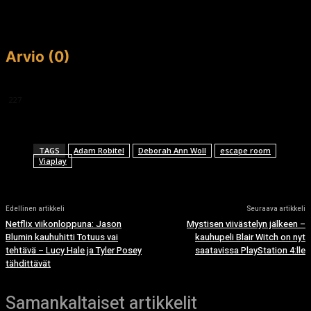
Arvio (0)
This article doesn't have any reviews yet.
227
TAGS
Adam Robitel
Deborah Ann Woll
escape room
Viaplay
Edellinen artikkeli
Seuraava artikkeli
Netflix viikonloppuna: Jason
Mystisen viivästelyn jälkeen –
Blumin kauhuhitti Totuus vai
kauhupeli Blair Witch on nyt
tehtävä – Lucy Hale ja Tyler Posey
saatavissa PlayStation 4:lle
tähdittävät
Samankaltaiset artikkelit