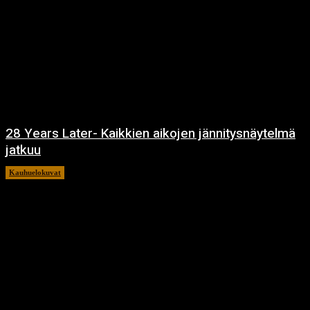
28 Years Later- Kaikkien aikojen jännitysnäytelmä
jatkuu
Kauhuelokuvat
11.12.2024