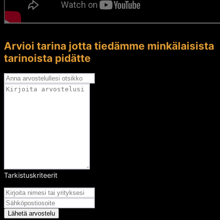
Arvioi tarina jotta tiedämme minkälaisista
tarinoista pidätte
Tarkistuskriteerit
Arvosana
Lähetä arvostelu