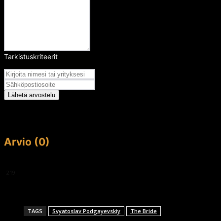
Tarkistuskriteerit
Arvosana
Lähetä arvostelu
Arvio (0)
This article doesn't have any reviews yet.
219
TAGS
Svyatoslav Podgayevskiy
The Bride