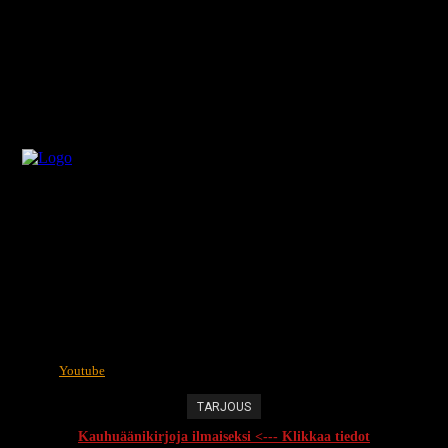
Youtube
TARJOUS
Kauhuäänikirjoja ilmaiseksi <--- Klikkaa tiedot