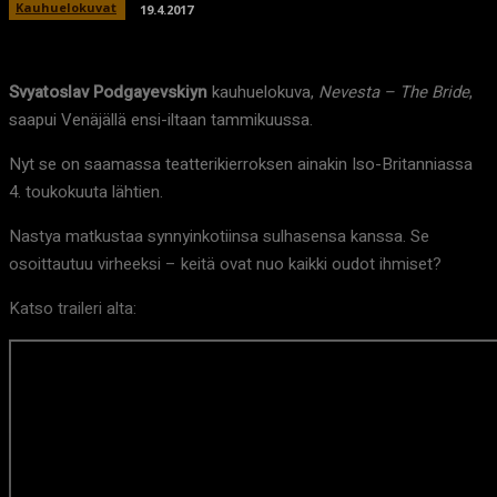
Kauhuelokuvat
19.4.2017
Svyatoslav Podgayevskiyn
kauhuelokuva,
Nevesta – The Bride
,
saapui Venäjällä ensi-iltaan tammikuussa.
Nyt se on saamassa teatterikierroksen ainakin Iso-Britanniassa
4. toukokuuta lähtien.
Nastya matkustaa synnyinkotiinsa sulhasensa kanssa. Se
osoittautuu virheeksi – keitä ovat nuo kaikki oudot ihmiset?
Katso traileri alta: