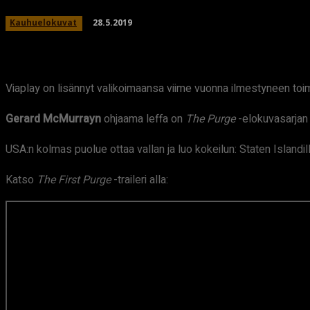
28.5.2019
Kauhuelokuvat
Viaplay on lisännyt valikoimaansa viime vuonna ilmestyneen to
Gerard McMurrayn
ohjaama leffa on
The Purge
-elokuvasarjan 
USA:n kolmas puolue ottaa vallan ja luo kokeilun: Staten Islandil
Katso
The First Purge
-traileri alla: