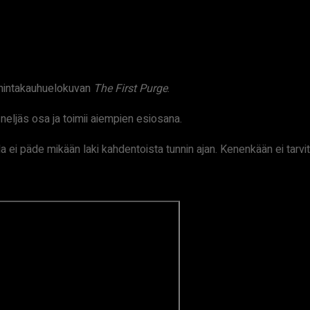
imintakauhuelokuvan
The First Purge
.
neljäs osa ja toimii aiempien esiosana.
la ei päde mikään laki kahdentoista tunnin ajan. Kenenkään ei tarvit