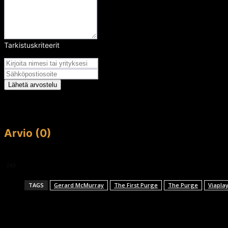
Tarkistuskriteerit
Arvosana
Lähetä arvostelu
Arvio (0)
This article doesn't have any reviews yet.
243
TAGS
Gerard McMurray
The First Purge
The Purge
Viapla