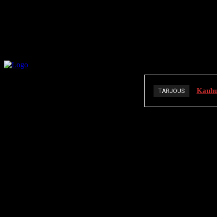
Kauhuä
TARJOUS
K