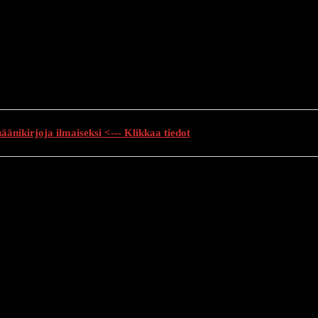
änikirjoja ilmaiseksi <--- Klikkaa tiedot
auhutarinat
Creepypasta
Kauhuelokuvat
Muu kauhu