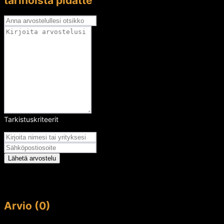
tarinoista pidätte
Tarkistuskriteerit
Arvosana
Lähetä arvostelu
Arvio (0)