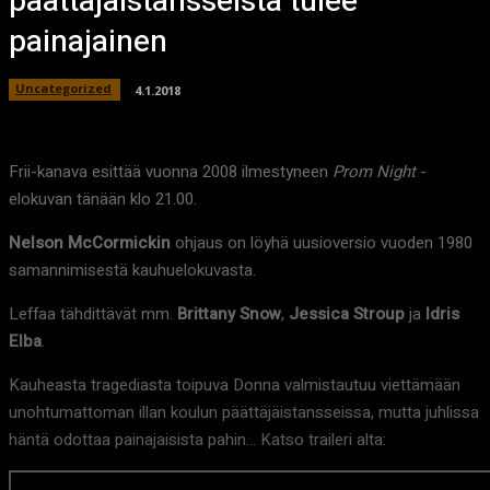
päättäjäistansseista tulee
painajainen
Uncategorized
4.1.2018
Frii-kanava esittää vuonna 2008 ilmestyneen
Prom Night
-
elokuvan tänään klo 21.00.
Nelson McCormickin
ohjaus on löyhä uusioversio vuoden 1980
samannimisestä kauhuelokuvasta.
Leffaa tähdittävät mm.
Brittany Snow
,
Jessica Stroup
ja
Idris
Elba
.
Kauheasta tragediasta toipuva Donna valmistautuu viettämään
unohtumattoman illan koulun päättäjäistansseissa, mutta juhlissa
häntä odottaa painajaisista pahin… Katso traileri alta: