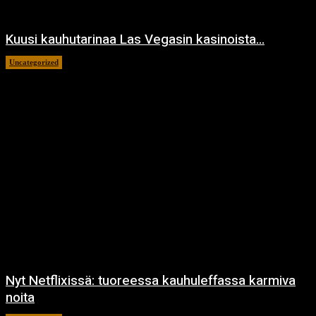
Kuusi kauhutarinaa Las Vegasin kasinoista…
Uncategorized
28.9.2022
Nyt Netflixissä: tuoreessa kauhuleffassa karmiva
noita