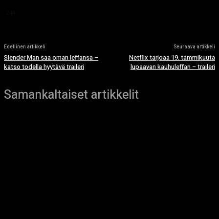
This article doesn't have any reviews yet.
244
Edellinen artikkeli
Seuraava artikkeli
Slender Man saa oman leffansa –
Netflix tarjoaa 19. tammikuuta
katso todella hyytävä traileri
lupaavan kauhuleffan – traileri
Samankaltaiset artikkelit