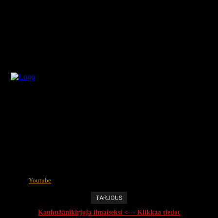
Youtube
TARJOUS
Kauhuäänikirjoja ilmaiseksi <--- Klikkaa tiedot