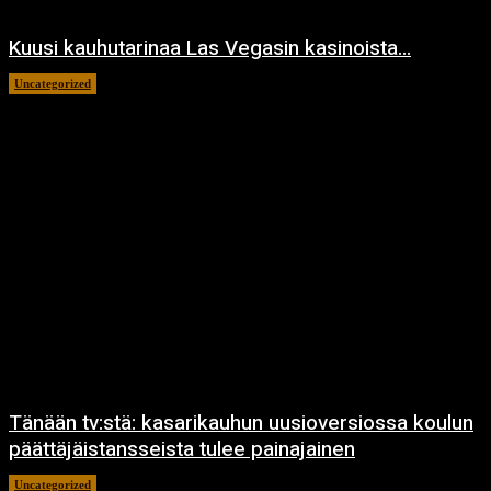
Kuusi kauhutarinaa Las Vegasin kasinoista…
Uncategorized
28.9.2022
Tänään tv:stä: kasarikauhun uusioversiossa koulun
päättäjäistansseista tulee painajainen
Uncategorized
4.1.2018