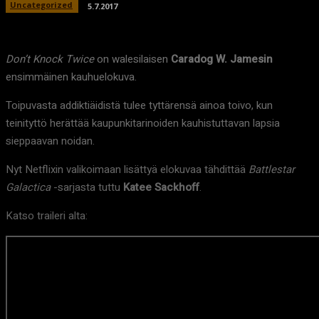
Uncategorized
5.7.2017
Don’t Knock Twice
on walesilaisen
Caradog W. Jamesin
ensimmäinen kauhuelokuva.
Toipuvasta addiktiäidistä tulee tyttärensä ainoa toivo, kun
teinityttö herättää kaupunkitarinoiden kauhistuttavan lapsia
sieppaavan noidan.
Nyt Netflixin valikoimaan lisättyä elokuvaa tähdittää
Battlestar
Galactica
-sarjasta tuttu
Katee Sackhoff
.
Katso traileri alta: