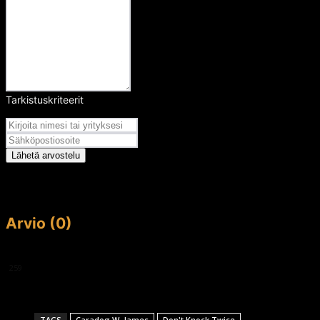
Tarkistuskriteerit
Arvosana
Lähetä arvostelu
Arvio (0)
This article doesn't have any reviews yet.
259
TAGS
Caradog W. James
Don't Knock Twice