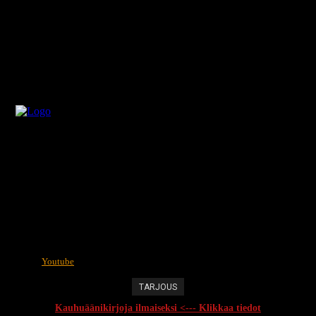
Youtube
TARJOUS
Kauhuäänikirjoja ilmaiseksi <--- Klikkaa tiedot