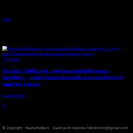
Koti
Tagit
Claudia Okuno
Tag: Claudia Okuno
TV-sarjat
Tänään Netflixissä: uusi fantasiatrillerisarja
Spectros – teinit törmäyskurssilla kostonhimoisten
henkien kanssa
kauhumedia
-
20.2.2020
0
© Copyright - Kauhumedia.fi - Guest post inquiries faktatcom(at)gmail.com