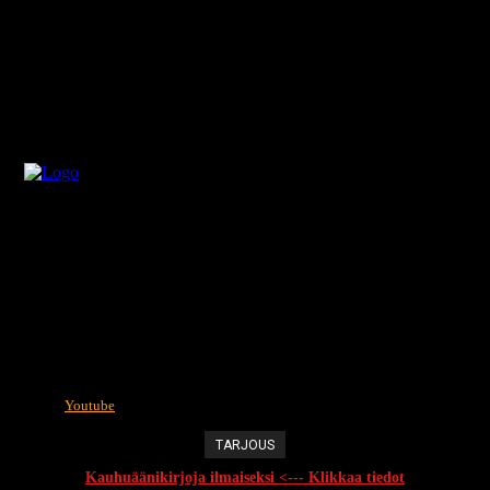
Youtube
TARJOUS
Kauhuäänikirjoja ilmaiseksi <--- Klikkaa tiedot