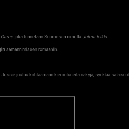
s Game
, joka tunnetaan Suomessa nimellä
Julma leikki
.
gin
samannimiseen romaaniin.
Jessie joutuu kohtaamaan kieroutuneita näkyjä, synkkiä salaisuuks