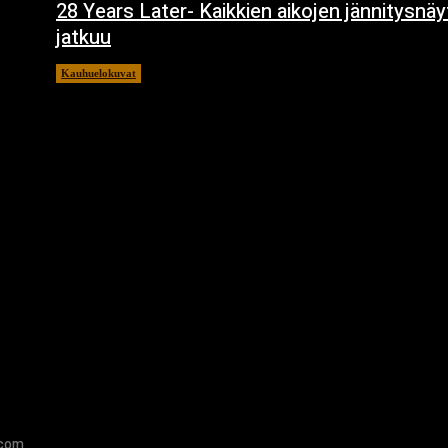
28 Years Later- Kaikkien aikojen jännitysnä
jatkuu
Kauhuelokuvat
11.12.2024
.com