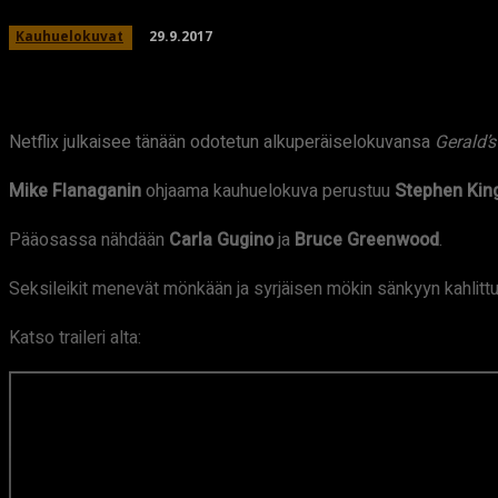
29.9.2017
Kauhuelokuvat
Netflix julkaisee tänään odotetun alkuperäiselokuvansa
Gerald’
Mike Flanaganin
ohjaama kauhuelokuva perustuu
Stephen Kin
Pääosassa nähdään
Carla Gugino
ja
Bruce Greenwood
.
Seksileikit menevät mönkään ja syrjäisen mökin sänkyyn kahlittu 
Katso traileri alta: