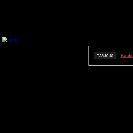
Kauhuä
TARJOUS
K