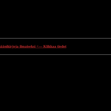
änikirjoja ilmaiseksi <--- Klikkaa tiedot
auhutarinat
Creepypasta
Kauhuelokuvat
Muu kauhu