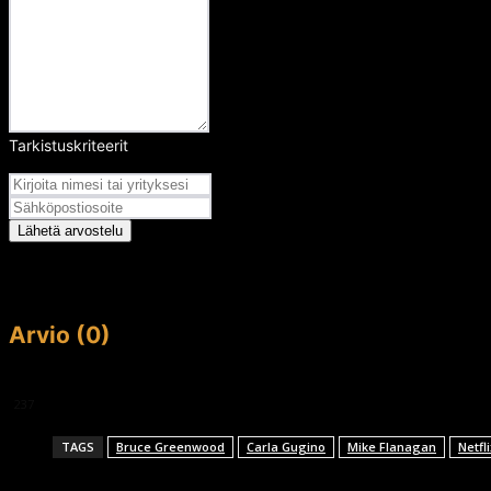
Tarkistuskriteerit
Arvosana
Lähetä arvostelu
Arvio (0)
This article doesn't have any reviews yet.
237
TAGS
Bruce Greenwood
Carla Gugino
Mike Flanagan
Netfli