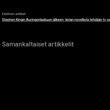
Edellinen artikkeli
Stephen Kingin Auringonlaskuun jälkeen -kirjan novellista tehdään tv-sa
Samankaltaiset artikkelit