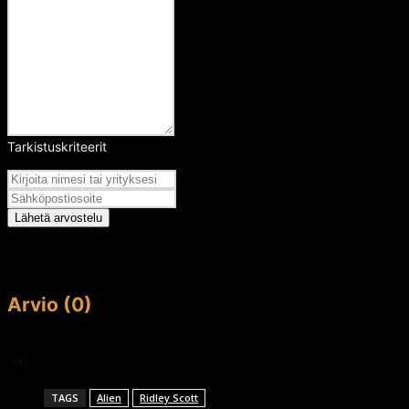
Tarkistuskriteerit
Arvosana
Lähetä arvostelu
Arvio (0)
This article doesn't have any reviews yet.
233
TAGS
Alien
Ridley Scott