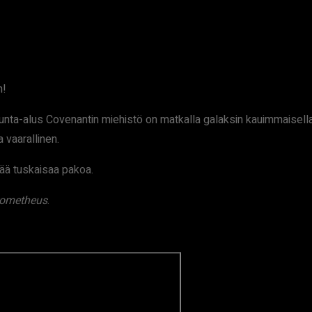
n!
nta-alus Covenantin miehistö on matkalla galaksin kauimmaisella l
 vaarallinen.
ää tuskaisaa pakoa.
ometheus
.