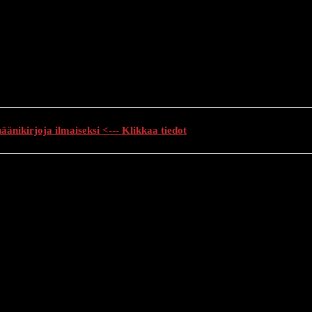
änikirjoja ilmaiseksi <--- Klikkaa tiedot
auhutarinat
Creepypasta
Kauhuelokuvat
Muu kauhu