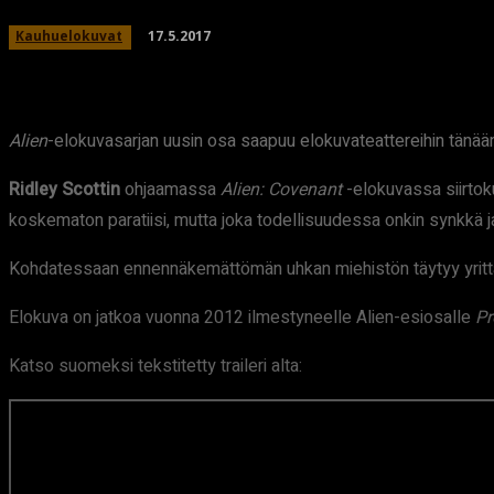
17.5.2017
Kauhuelokuvat
Alien
-elokuvasarjan uusin osa saapuu elokuvateattereihin tänää
Ridley Scottin
ohjaamassa
Alien: Covenant
-elokuvassa siirtoku
koskematon paratiisi, mutta joka todellisuudessa onkin synkkä ja
Kohdatessaan ennennäkemättömän uhkan miehistön täytyy yritt
Elokuva on jatkoa vuonna 2012 ilmestyneelle Alien-esiosalle
Pr
Katso suomeksi tekstitetty traileri alta: