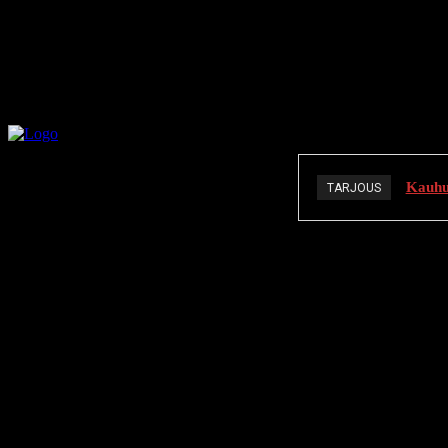
Kauhuä
TARJOUS
K