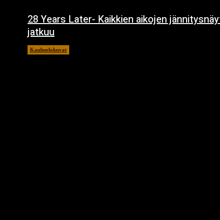
28 Years Later- Kaikkien aikojen jännitysnä
jatkuu
Kauhuelokuvat
11.12.2024