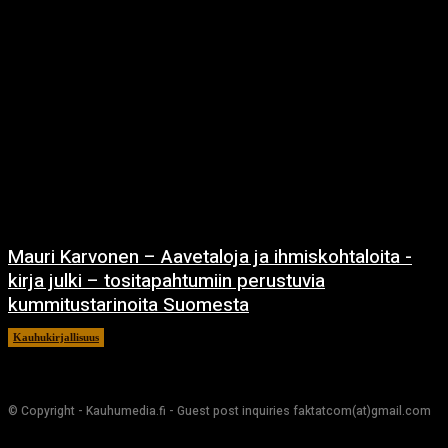
Mauri Karvonen – Aavetaloja ja ihmiskohtaloita -
kirja julki – tositapahtumiin perustuvia
kummitustarinoita Suomesta
Kauhukirjallisuus
21.1.2021
© Copyright - Kauhumedia.fi - Guest post inquiries faktatcom(at)gmail.com