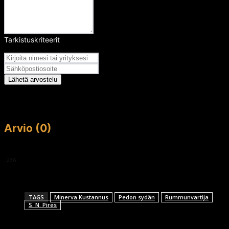
Tarkistuskriteerit
Arvosana
Lähetä arvostelu
Arvio (0)
This article doesn't have any reviews yet.
236
TAGS
Minerva Kustannus
Pedon sydän
Rummunvartija
S. N. Pires