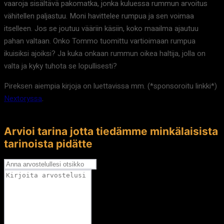
vaaroja sisältävä pakomatka, jonka kuluessa rummun arvoitus
vähitellen paljastuu. Moni havittelee rumpua ja sen voimaa
itselleen. Jos se joutuu vääriin käsiin, koko maailma ajautuu
pahan valtaan. Onko Tommo tuomittu vartioimaan rumpua
ikuisiksi ajoiksi? Ja kuka onkaan rummun oikea haltija, jolla on
valta ja kyky tuhota se lopullisesti?
Pireksen aiempia kirjoja on luettavissa mm. (*sponsoroitu linkki*)
Nextoryssa
.
Arvioi tarina jotta tiedämme minkälaisista
tarinoista pidätte