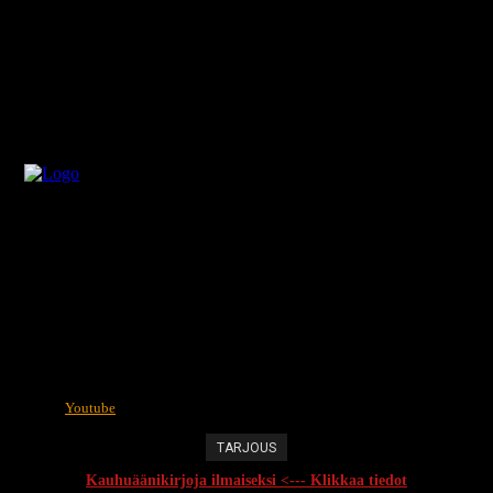
Youtube
TARJOUS
Kauhuäänikirjoja ilmaiseksi <--- Klikkaa tiedot