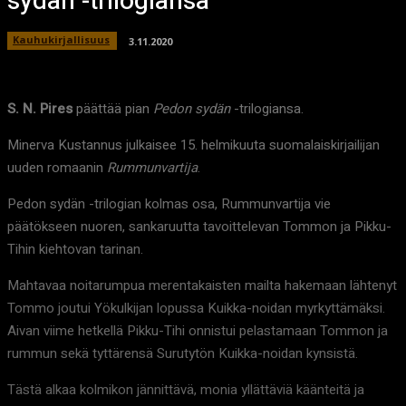
sydän -trilogiansa
Kauhukirjallisuus
3.11.2020
S. N. Pires
päättää pian
Pedon sydän
-trilogiansa.
Minerva Kustannus julkaisee 15. helmikuuta suomalaiskirjailijan
uuden romaanin
Rummunvartija
.
Pedon sydän -trilogian kolmas osa, Rummunvartija vie
päätökseen nuoren, sankaruutta tavoittelevan Tommon ja Pikku-
Tihin kiehtovan tarinan.
Mahtavaa noitarumpua merentakaisten mailta hakemaan lähtenyt
Tommo joutui Yökulkijan lopussa Kuikka-noidan myrkyttämäksi.
Aivan viime hetkellä Pikku-Tihi onnistui pelastamaan Tommon ja
rummun sekä tyttärensä Surutytön Kuikka-noidan kynsistä.
Tästä alkaa kolmikon jännittävä, monia yllättäviä käänteitä ja