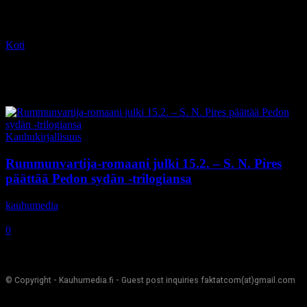
Koti
Tagit
Rummunvartija
Tag: Rummunvartija
Kauhukirjallisuus
Rummunvartija-romaani julki 15.2. – S. N. Pires
päättää Pedon sydän -trilogiansa
kauhumedia
-
3.11.2020
0
© Copyright - Kauhumedia.fi - Guest post inquiries faktatcom(at)gmail.com