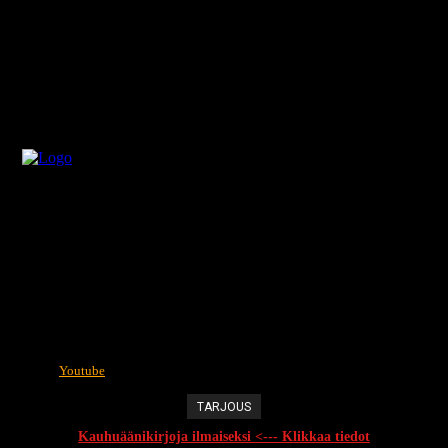
Youtube
TARJOUS
Kauhuäänikirjoja ilmaiseksi <--- Klikkaa tiedot