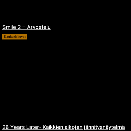
Smile 2 – Arvostelu
Kauhuelokuvat
12.12.2024
28 Years Later- Kaikkien aikojen jännitysnäytelmä