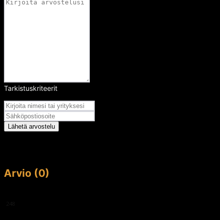
Tarkistuskriteerit
Arvosana
Lähetä arvostelu
Arvio (0)
This article doesn't have any reviews yet.
248