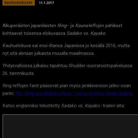
Kauhuelokuvat
11.1.2017
Alkuperäisten japanilaisten
Ring
– ja
Kauna-
leffojen pahikset
kohtaavat toisensa elokuvassa
Sadako vs. Kayako
.
Kauhuelokuva sai ensi-iltansa Japanissa jo kesällä 2016, mutta
nyt sitä aletaan julkaista muualla maailmassa.
Yhdysvalloissa julkaisu tapahtuu Shudder-suoratoistopalvelussa
26. tammikuuta.
Ring-leffojen fanit pääsevät pian myös jenkkiversion jatko-osan
pariin:
The Ring saa vihdoin jatkoa – katso hyytävä Rings-traileri
.
Katso englanniksi tekstitetty
Sadako vs. Kayako
-traileri alta: