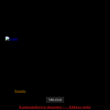
Youtube
TARJOUS
Kauhuäänikirjoja ilmaiseksi <--- Klikkaa tiedot