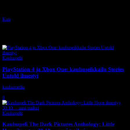
Koti
Tagit
Xbox One
Tag: Xbox One
Kauhupelit
PlayStation 4 ja Xbox One: kauhuseikkailu Stories
Untold ilmestyi
kauhumedia
-
28.10.2020
0
Kauhupelit
Kauhupeli The Dark Pictures Anthology: Little