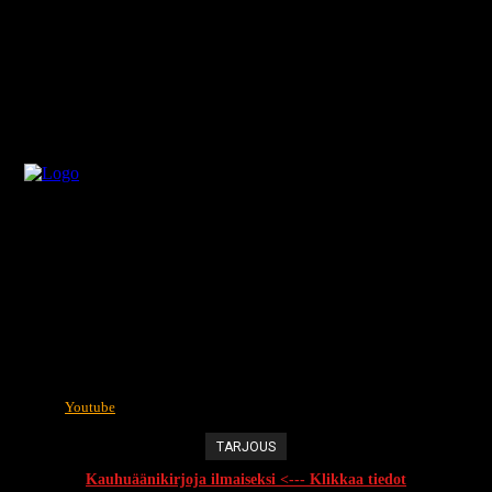
Youtube
TARJOUS
Kauhuäänikirjoja ilmaiseksi <--- Klikkaa tiedot