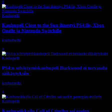
0
Kauhupelit
Kauhupeli Close to the Sun ilmestyi PS4:lle, Xbox
Onelle ja Nintendo Switchille
kauhumedia
-
30.10.2019
0
Kauhupelit
PS4:n selviytymiskauhupeli Darkwood ei turvaudu
säikäytyksiin
kauhumedia
-
15.5.2019
0
Kauhupelit
Kauhuseikkailu Call of Cthulhu sai uuden