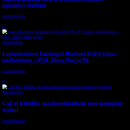
gameplay-trailerin
kauhumedia
-
22.9.2018
0
Kauhupelit
Legendaarinen kauhupeli Resident Evil 2 palaa
uudistettuna – PS4, Xbox One ja PC
kauhumedia
-
21.9.2018
0
Kauhupelit
Call of Cthulhu -kauhuseikkailusta uusi gameplay-
traileri
kauhumedia
-
24.8.2018