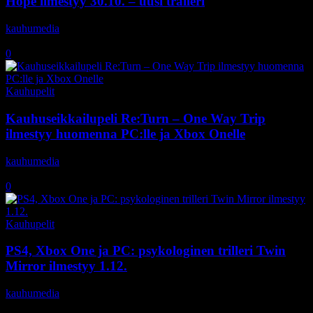
Hope ilmestyy 30.10. – uusi traileri
kauhumedia
-
16.10.2020
0
Kauhupelit
Kauhuseikkailupeli Re:Turn – One Way Trip
ilmestyy huomenna PC:lle ja Xbox Onelle
kauhumedia
-
13.10.2020
0
Kauhupelit
PS4, Xbox One ja PC: psykologinen trilleri Twin
Mirror ilmestyy 1.12.
kauhumedia
-
20.9.2020