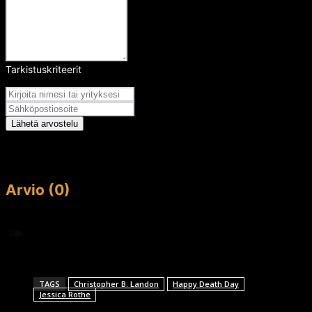
Tarkistuskriteerit
Arvosana
Lähetä arvostelu
Arvio (0)
This article doesn't have any reviews yet.
236
TAGS
Christopher B. Landon
Happy Death Day
Jessica Rothe