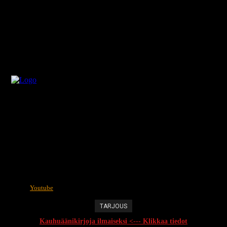
Youtube
TARJOUS
Kauhuäänikirjoja ilmaiseksi <--- Klikkaa tiedot