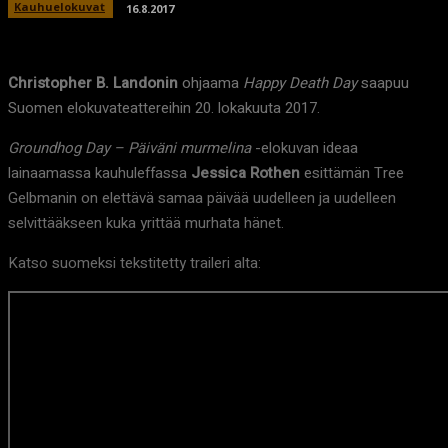
Kauhuelokuvat
16.8.2017
Christopher B. Landonin
ohjaama
Happy Death Day
saapuu
Suomen elokuvateattereihin 20. lokakuuta 2017.
Groundhog Day – Päiväni murmelina
-elokuvan ideaa
lainaamassa kauhuleffassa
Jessica Rothen
esittämän Tree
Gelbmanin on elettävä samaa päivää uudelleen ja uudelleen
selvittääkseen kuka yrittää murhata hänet.
Katso suomeksi tekstitetty traileri alta: