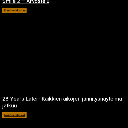
Smile 2 – Arvostelu
Kauhuelokuvat
12.12.2024
28 Years Later- Kaikkien aikojen jännitysnäytelmä
jatkuu
Kauhuelokuvat
11.12.2024