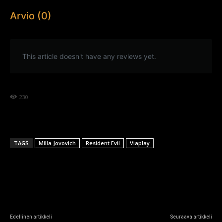
Arvio (0)
This article doesn't have any reviews yet.
230
TAGS
Milla Jovovich
Resident Evil
Viaplay
Edellinen artikkeli
Seuraava artikkeli