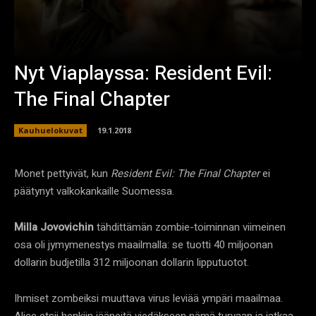
Nyt Viaplayssa: Resident Evil:
The Final Chapter
Kauhuelokuvat
19.1.2018
Monet pettyivät, kun
Resident Evil: The Final Chapter
ei
päätynyt valkokankaille Suomessa.
Milla Jovovichin
tähdittämän zombie-toiminnan viimeinen
osa oli jymymenestys maailmalla: se tuotti 40 miljoonan
dollarin budjetilla 312 miljoonan dollarin lipputuotot.
Ihmiset zombeiksi muuttava virus leviää ympäri maailmaa.
Alice etsii henkiin jääneitä viedäkseen nämä turvaan ja jatkaa