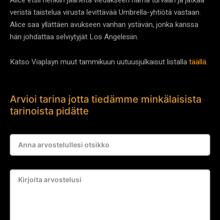
veristä taistelua virusta levittävää Umbrella-yhtiötä vastaan.
Alice saa yllättäen avukseen vanhan ystävän, jonka kanssa
hän johdattaa selviytyjät Los Angelesiin.
Katso Viaplayn muut tammikuun uutuusjulkaisut listalla
täällä
.
Arvioi tarina jotta tiedämme minkälaisista
tarinoista pidätte