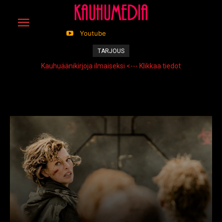
Youtube
TARJOUS
Kauhuäänikirjoja ilmaiseksi <--- Klikkaa tiedot