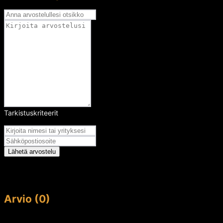
Tarkistuskriteerit
Arvosana
Lähetä arvostelu
Arvio (0)
This article doesn't have any reviews yet.