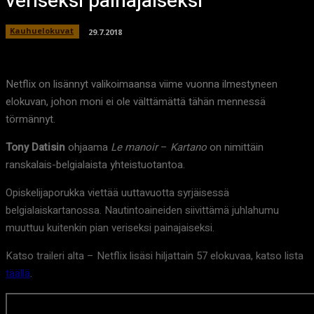
veriseksi painajaiseksi
Kauhuelokuvat
29.7.2018
Netflix on lisännyt valikoimaansa viime vuonna ilmestyneen
elokuvan, johon moni ei ole välttämättä tähän mennessä
törmännyt.
Tony Datisin
ohjaama
Le manoir
–
Kartano
on nimittäin
ranskalais-belgialaista yhteistuotantoa.
Opiskelijaporukka viettää uuttavuotta syrjäisessä
belgialaiskartanossa. Nautintoaineiden siivittämä juhlahumu
muuttuu kuitenkin pian veriseksi painajaiseksi.
Katso traileri alta – Netflix lisäsi hiljattain 57 elokuvaa, katso lista
täällä
.