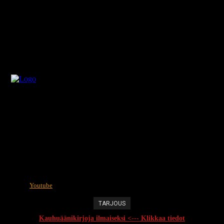
Youtube
TARJOUS
Kauhuäänikirjoja ilmaiseksi <--- Klikkaa tiedot