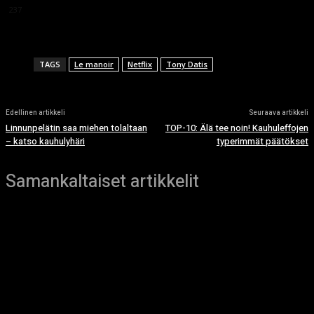
237
TAGS
Le manoir
Netflix
Tony Datis
Edellinen artikkeli
Seuraava artikkeli
Linnunpelätin saa miehen tolaltaan
TOP-10: Älä tee noin! Kauhuleffojen
– katso kauhulyhäri
typerimmät päätökset
Samankaltaiset artikkelit