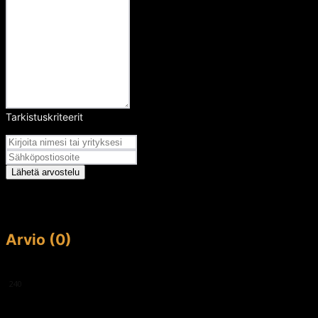
Tarkistuskriteerit
Arvosana
Lähetä arvostelu
Arvio (0)
This article doesn't have any reviews yet.
240