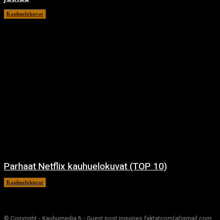
Kauhuelokuvat
11.12.2024
Parhaat Netflix kauhuelokuvat (TOP 10)
Kauhuelokuvat
7.12.2024
© Copyright - Kauhumedia.fi - Guest post inquiries faktatcom(at)gmail.com