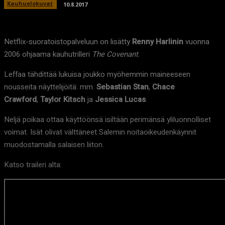
Kauhuelokuvat
10.8.2017
Netflix-suoratoistopalveluun on lisätty
Renny Harlinin
vuonna
2006 ohjaama kauhutrilleri
The Covenant
.
Leffaa tähdittää lukuisa joukko myöhemmin maineeseen
nousseita näyttelijöitä: mm.
Sebastian Stan
,
Chace
Crawford
,
Taylor Kitsch
ja
Jessica Lucas
.
Neljä poikaa ottaa käyttöönsä isiltään perimänsä yliluonnolliset
voimat. Isät olivat välttäneet Salemin noitaoikeudenkäynnit
muodostamalla salaisen liiton.
Katso traileri alta: