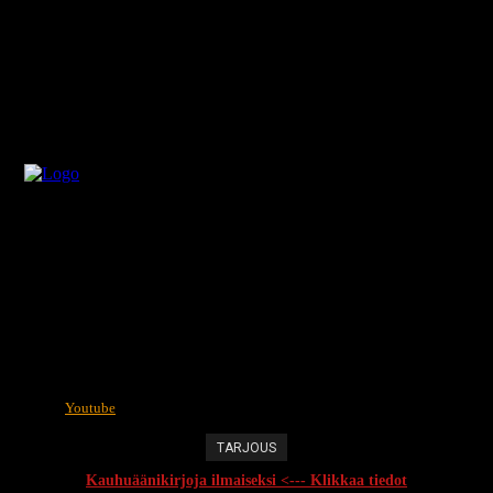
Youtube
TARJOUS
Kauhuäänikirjoja ilmaiseksi <--- Klikkaa tiedot