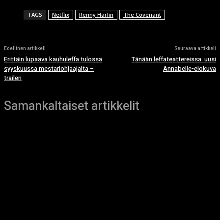
TAGS
Netflix
Renny Harlin
The Covenant
Edellinen artikkeli
Seuraava artikkeli
Erittäin lupaava kauhuleffa tulossa
Tänään leffateattereissa: uusi
syyskuussa mestariohjaajalta –
Annabelle-elokuva
traileri
Samankaltaiset artikkelit