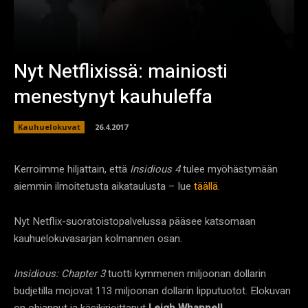
Nyt Netflixissä: mainiosti
menestynyt kauhuleffa
Kauhuelokuvat
26.4.2017
Kerroimme hiljattain, että
Insidious 4
tulee myöhästymään
aiemmin ilmoitetusta aikataulusta – lue
täällä
.
Nyt Netflix-suoratoistopalvelussa pääsee katsomaan
kauhuelokuvasarjan kolmannen osan.
Insidious: Chapter 3
tuotti kymmenen miljoonan dollarin
budjetilla mojovat 113 miljoonan dollarin lipputuotot. Elokuvan
on ohjannut ja käsikirjoittanut
Leigh Whannell
.