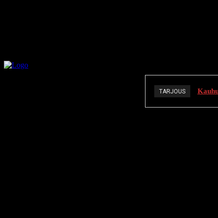
Kauhuä
TARJOUS
K