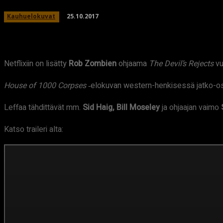
25.10.2017
Kauhuelokuvat
Netflixiin on lisätty
Rob Zombien
ohjaama
The Devil’s Rejects
vu
House of 1000 Corpses
‑elokuvan western-henkisessä jatko-osas
Leffaa tähdittävät mm.
Sid Haig,
Bill Moseley
ja ohjaajan vaimo
Katso traileri alta: