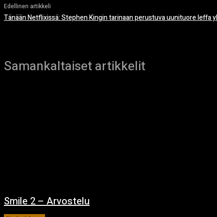
Edellinen artikkeli
Tänään Netflixissä: Stephen Kingin tarinaan perustuva uunituore leffa y
Samankaltaiset artikkelit
Smile 2 – Arvostelu