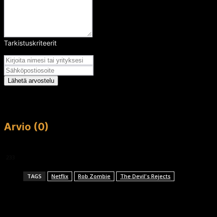
Tarkistuskriteerit
Arvosana
Lähetä arvostelu
Arvio (0)
This article doesn't have any reviews yet.
233
TAGS
Netflix
Rob Zombie
The Devil's Rejects