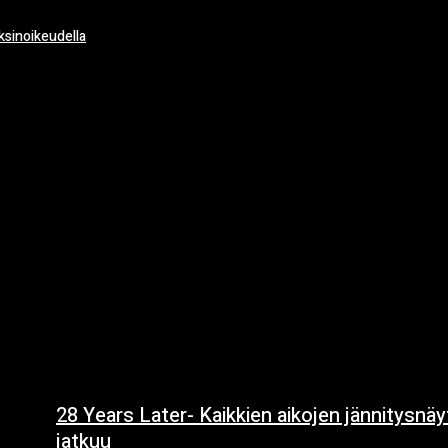
ksinoikeudella
28 Years Later- Kaikkien aikojen jännitysnä
jatkuu