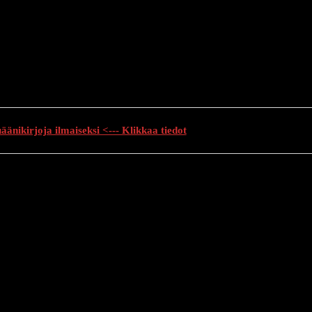
änikirjoja ilmaiseksi <--- Klikkaa tiedot
auhutarinat
Creepypasta
Kauhuelokuvat
Muu kauhu