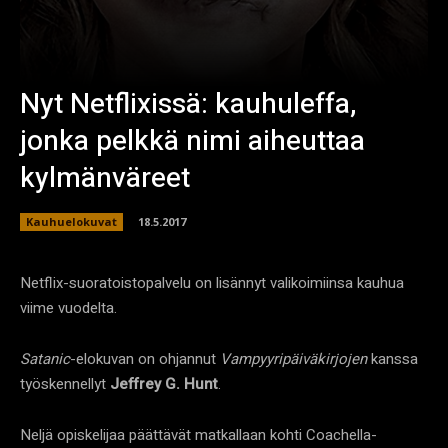
Nyt Netflixissä: kauhuleffa,
jonka pelkkä nimi aiheuttaa
kylmänväreet
Kauhuelokuvat
18.5.2017
Netflix-suoratoistopalvelu on lisännyt valikoimiinsa kauhua
viime vuodelta.
Satanic
-elokuvan on ohjannut
Vampyyripäiväkirjojen
kanssa
työskennellyt
Jeffrey G. Hunt
.
Neljä opiskelijaa päättävät matkallaan kohti Coachella-