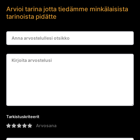
Arvioi tarina jotta tiedämme minkälaisista
tarinoista pidätte
Tarkistuskriteerit
Arvosana