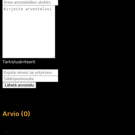
Tarkistuskriteerit
Arvosana
Lähetä arvostelu
Arvio (0)
This article doesn't have any reviews yet.
281