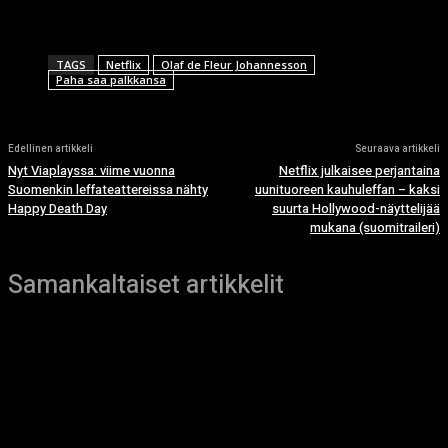
TAGS
Netflix
Olaf de Fleur Johannesson
Paha saa palkkansa
Edellinen artikkeli
Seuraava artikkeli
Nyt Viaplayssa: viime vuonna
Netflix julkaisee perjantaina
Suomenkin leffateattereissa nähty
uunituoreen kauhuleffan – kaksi
Happy Death Day
suurta Hollywood-näyttelijää
mukana (suomitraileri)
Samankaltaiset artikkelit