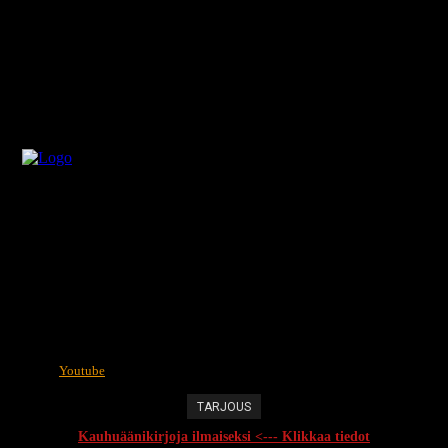
Youtube
TARJOUS
Kauhuäänikirjoja ilmaiseksi <--- Klikkaa tiedot