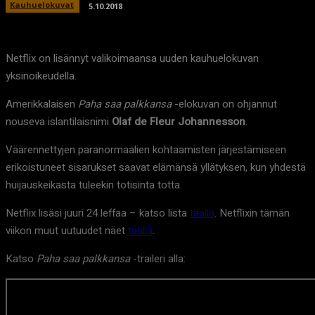
Kauhuelokuvat
5.10.2018
Netflix on lisännyt valikoimaansa uuden kauhuelokuvan
yksinoikeudella.
Amerikkalaisen
Paha saa palkkansa
-elokuvan on ohjannut
nouseva islantilaisnimi
Olaf de Fleur Johannesson
.
Väärennettyjen paranormaalien kohtaamisten järjestämiseen
erikoistuneet sisarukset saavat elämänsä yllätyksen, kun yhdestä
huijauskeikasta tuleekin totisinta totta.
Netflix lisäsi juuri 24 leffaa – katso lista
täällä
. Netflixin tämän
viikon muut uutuudet näet
täällä
.
Katso
Paha saa palkkansa
-traileri alla: