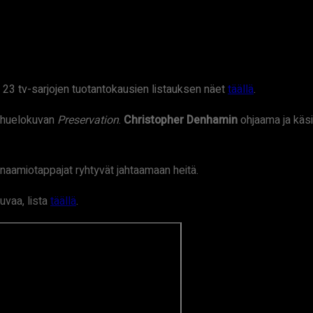
. 23 tv-sarjojen tuotantokausien listauksen näet
täällä
.
auhuelokuvan
Preservation
.
Christopher Denhamin
ohjaama ja käsi
naamiotappajat ryhtyvät jahtaamaan heitä.
uvaa, lista
täällä
.