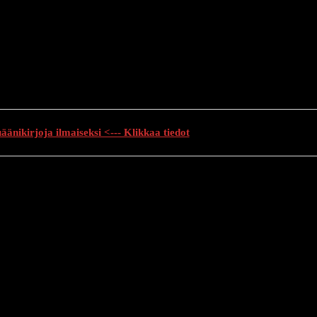
änikirjoja ilmaiseksi <--- Klikkaa tiedot
auhutarinat
Creepypasta
Kauhuelokuvat
Muu kauhu