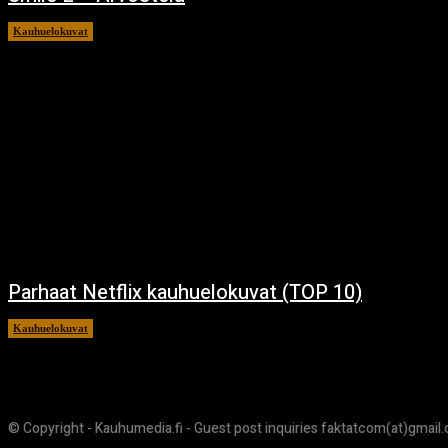
Kauhuelokuvat
12.12.2024
Parhaat Netflix kauhuelokuvat (TOP 10)
Kauhuelokuvat
7.12.2024
© Copyright - Kauhumedia.fi - Guest post inquiries faktatcom(at)gmail