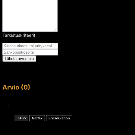
Tarkistuskriteerit
Arvosana
Lähetä arvostelu
Arvio (0)
This article doesn't have any reviews yet.
231
TAGS
Netflix
Preservation