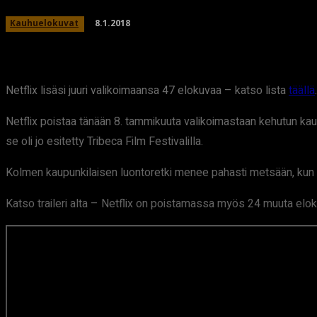
8.1.2018
Kauhuelokuvat
Netflix lisäsi juuri valikoimaansa 47 elokuvaa – katso lista
täällä
Netflix poistaa tänään 8. tammikuuta valikoimastaan kehutun k
se oli jo esitetty Tribeca Film Festivalilla.
Kolmen kaupunkilaisen luontoretki menee pahasti metsään, kun 
Katso traileri alta – Netflix on poistamassa myös 24 muuta elok