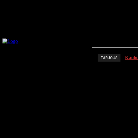
Kauhuä
TARJOUS
K