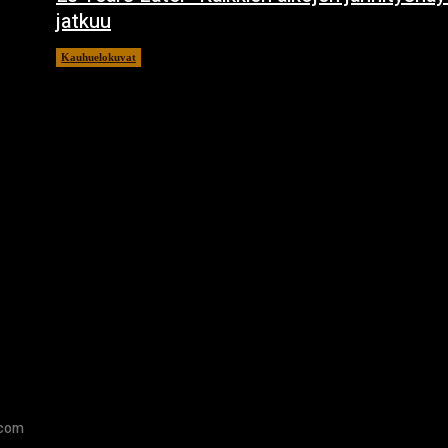
jatkuu
Kauhuelokuvat
11.12.2024
.com