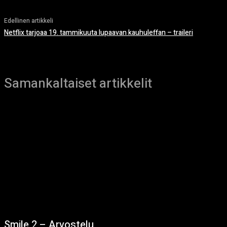
Edellinen artikkeli
Netflix tarjoaa 19. tammikuuta lupaavan kauhuleffan – traileri
Samankaltaiset artikkelit
Smile 2 – Arvostelu