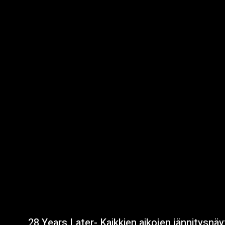
28 Years Later- Kaikkien aikojen jännitysnä