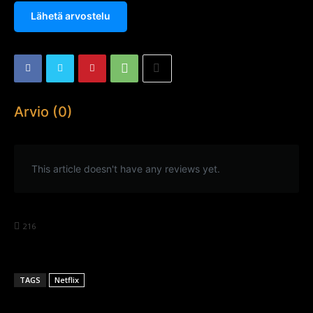
Lähetä arvostelu
Arvio (0)
This article doesn't have any reviews yet.
216
TAGS
Netflix