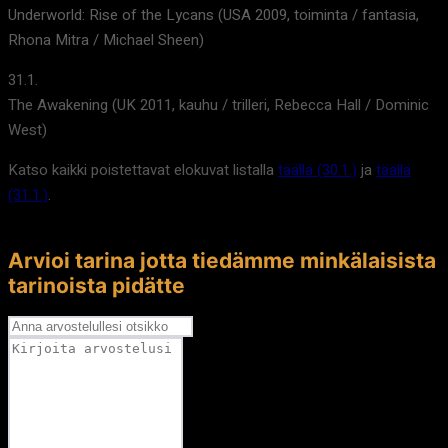
Underworld: Rise of the Lycans (USA 2009, toiminta / fantasia,
Rhona Mitra / Michael Sheen)
31.1.
The Awakening (UK 2011, kauhu / trilleri, Rebecca Hall / Dominic
West)
Katso kaikki poistettavat elokuvat listalla
täällä (30.1.)
ja
täällä
(31.1.)
.
Arvioi tarina jotta tiedämme minkälaisista
tarinoista pidätte