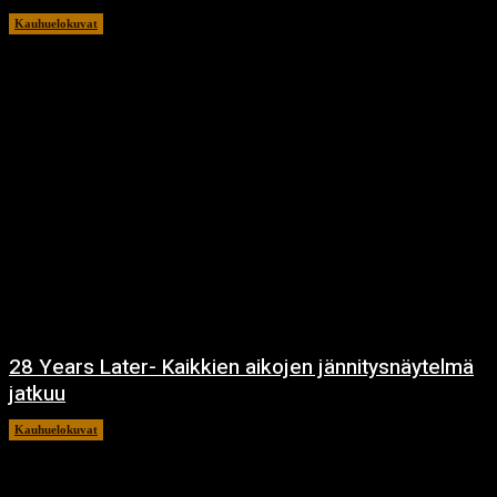
Kauhuelokuvat
12.12.2024
28 Years Later- Kaikkien aikojen jännitysnäytelmä
jatkuu
Kauhuelokuvat
11.12.2024