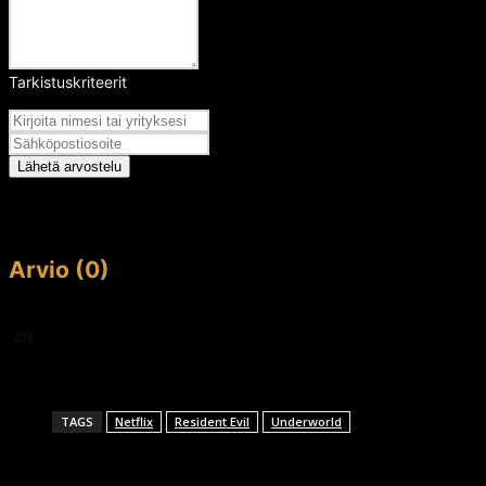
Tarkistuskriteerit
Arvosana
Lähetä arvostelu
Arvio (0)
This article doesn't have any reviews yet.
239
TAGS
Netflix
Resident Evil
Underworld