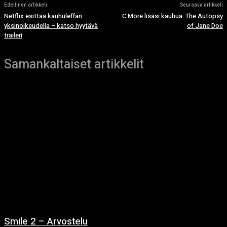
Edellinen artikkeli
Seuraava artikkeli
Netflix esittää kauhuleffan
C More lisäsi kauhua: The Autopsy
yksinoikeudella – katso hyytävä
of Jane Doe
traileri
Samankaltaiset artikkelit
Smile 2 – Arvostelu