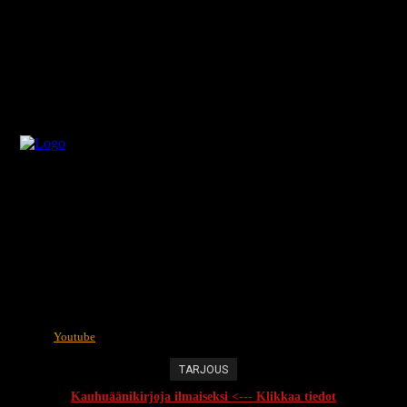
Youtube
TARJOUS
Kauhuäänikirjoja ilmaiseksi <--- Klikkaa tiedot