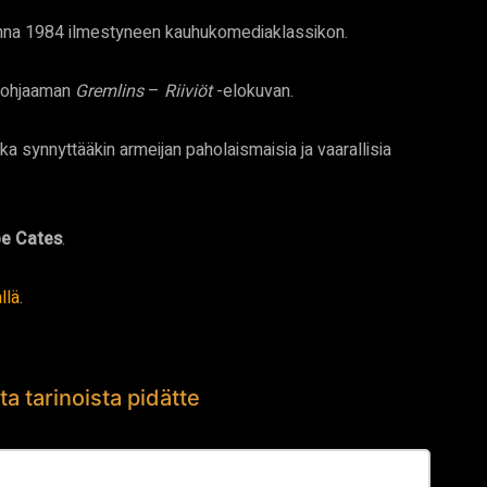
uonna 1984 ilmestyneen kauhukomediaklassikon.
ohjaaman
Gremlins
–
Riiviöt
-elokuvan.
ka synnyttääkin armeijan paholaismaisia ja vaarallisia
e Cates
.
llä
.
ta tarinoista pidätte