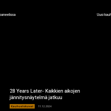
paneelissa
Uusi kau
28 Years Later- Kaikkien aikojen
jännitysnäytelmä jatkuu
Kauhuelokuvat
11.12.2024