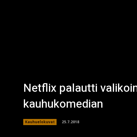
Netflix palautti valik
kauhukomedian
25.7.2018
Kauhuelokuvat