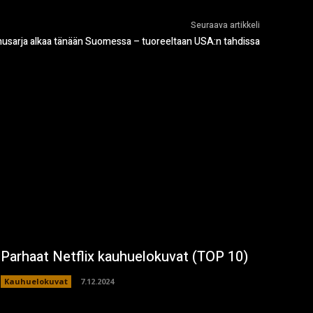
Seuraava artikkeli
husarja alkaa tänään Suomessa – tuoreeltaan USA:n tahdissa
Parhaat Netflix kauhuelokuvat (TOP 10)
Kauhuelokuvat
7.12.2024