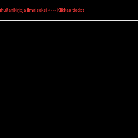
huäänikirjoja ilmaiseksi <--- Klikkaa tiedot
arinat
Creepypasta
Kauhuelokuvat
Muu kauhu
M