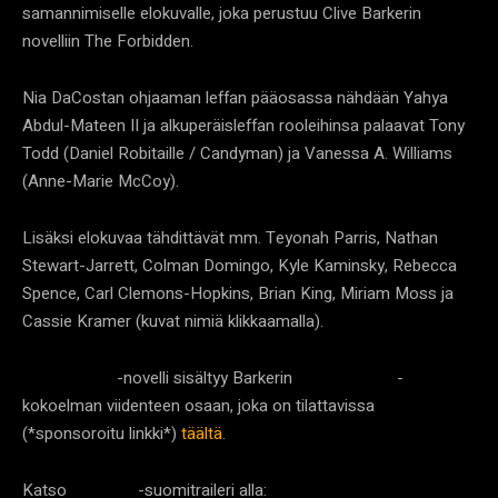
samannimiselle elokuvalle, joka perustuu Clive Barkerin
novelliin The Forbidden.
Nia DaCostan ohjaaman leffan pääosassa nähdään Yahya
Abdul-Mateen II ja alkuperäisleffan rooleihinsa palaavat Tony
Todd (Daniel Robitaille / Candyman) ja Vanessa A. Williams
(Anne-Marie McCoy).
Lisäksi elokuvaa tähdittävät mm. Teyonah Parris, Nathan
Stewart-Jarrett, Colman Domingo, Kyle Kaminsky, Rebecca
Spence, Carl Clemons-Hopkins, Brian King, Miriam Moss ja
Cassie Kramer (kuvat nimiä klikkaamalla).
-novelli sisältyy Barkerin
-
The Forbidden
Books of Blood
kokoelman viidenteen osaan, joka on tilattavissa
(*sponsoroitu linkki*)
täältä
.
Katso
-suomitraileri alla:
Candyman