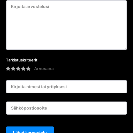
Tarkistuskriteerit
Arvosana
Lähetä arvostelu