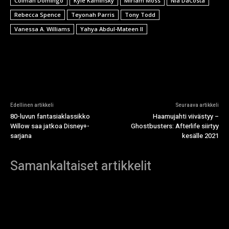
Colman Domingo
Kyle Kaminsky
Miriam Moss
Nia DaCosta
Rebecca Spence
Teyonah Parris
Tony Todd
Vanessa A. Williams
Yahya Abdul-Mateen II
Edellinen artikkeli
Seuraava artikkeli
80-luvun fantasiaklassikko
Haamujahti viivästyy –
Willow saa jatkoa Disney+-
Ghostbusters: Afterlife siirtyy
sarjana
kesälle 2021
Samankaltaiset artikkelit