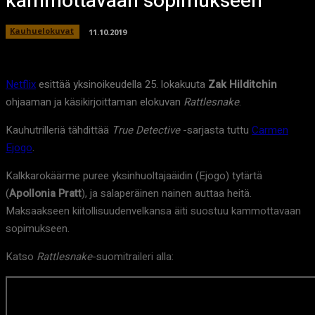
kammottavaan sopimukseen
Kauhuelokuvat
11.10.2019
Netflix
esittää yksinoikeudella 25. lokakuuta
Zak Hilditchin
ohjaaman ja käsikirjoittaman elokuvan
Rattlesnake
.
Kauhutrilleriä tähdittää
True Detective
-sarjasta tuttu
Carmen
Ejogo
.
Kalkkarokäärme puree yksinhuoltajaäidin (Ejogo) tytärtä
(
Apollonia Pratt
), ja salaperäinen nainen auttaa heitä.
Maksaakseen kiitollisuudenvelkansa äiti suostuu kammottavaan
sopimukseen.
Katso
Rattlesnake
-suomitraileri alla: