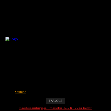
Youtube
TARJOUS
Kauhuäänikirjoja ilmaiseksi <--- Klikkaa tiedot