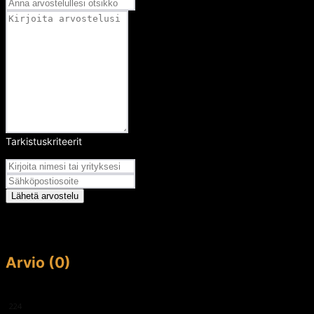
Tarkistuskriteerit
Arvosana
Lähetä arvostelu
Arvio (0)
This article doesn't have any reviews yet.
224