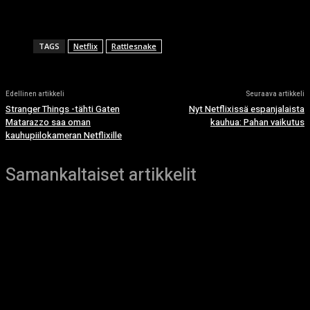
TAGS
Netflix
Rattlesnake
Edellinen artikkeli
Seuraava artikkeli
Stranger Things -tähti Gaten
Nyt Netflixissä espanjalaista
Matarazzo saa oman
kauhua: Pahan vaikutus
kauhupiilokameran Netflixille
Samankaltaiset artikkelit