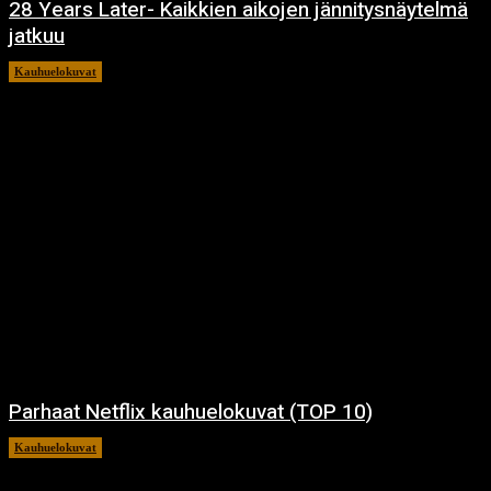
28 Years Later- Kaikkien aikojen jännitysnäytelmä
jatkuu
Kauhuelokuvat
11.12.2024
Parhaat Netflix kauhuelokuvat (TOP 10)
Kauhuelokuvat
7.12.2024