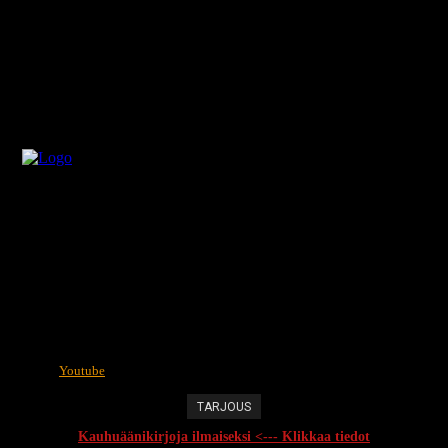
Youtube
TARJOUS
Kauhuäänikirjoja ilmaiseksi <--- Klikkaa tiedot