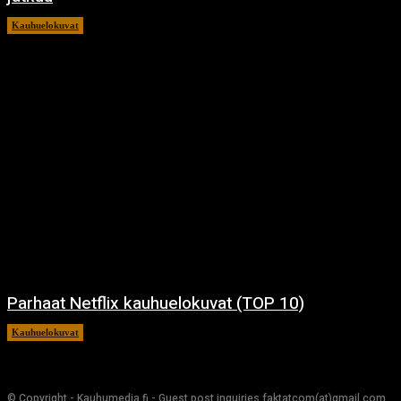
Kauhuelokuvat
11.12.2024
Parhaat Netflix kauhuelokuvat (TOP 10)
Kauhuelokuvat
7.12.2024
© Copyright - Kauhumedia.fi - Guest post inquiries faktatcom(at)gmail.com