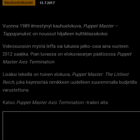
Kauhuelokuvat
13.7.2017
Vuonna 1989 ilmestynyt kauhuelokuva,
Puppet Master –
Tappajanuket
, on noussut hiljalleen kulttiklassikoksi.
Videosuosion myötä leffa sai lukuisia jatko-osia aina vuoteen
2012 saakka. Pian luvassa on elokuvasarjan päätösosa
Puppet
Master Axis Termination
.
Lisäksi tekeillä on toinen elokuva,
Puppet Master: The Littlest
Reich
, joka käynnistää nimikkeen uudelleen suuremmalla budjetilla
varustettuna.
Katso
Puppet Master Axis Termination
-traileri alta: