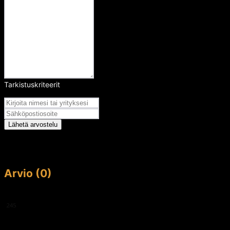
Tarkistuskriteerit
Arvosana
Lähetä arvostelu
Arvio (0)
This article doesn't have any reviews yet.
245