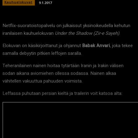
Kauhuelokuvat
9.1.2017
Netflix-suoratoistopalvelu on julkaissut yksinoikeudella kehutun
iranilaisen kauhuelokuvan
Under the Shadow (Zir-e Sayeh)
.
Elokuvan on käsikirjoittanut ja ohjannut
Babak Anvari
, joka tekee
samalla debyytin pitkien leffojen saralla.
Teheranilainen nainen hoitaa tytärtään Iranin ja Irakin välisen
sodan aikana aviomiehen ollessa sodassa. Nainen alkaa
vähitellen vakuuttua pahuuden voimista.
Leffassa puhutaan persian kieltä ja trailerin voit katsoa alta: