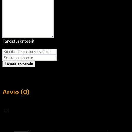
Tarkistuskriteerit
Arvosana
Lähetä arvostelu
Arvio (0)
This article doesn't have any reviews yet.
246