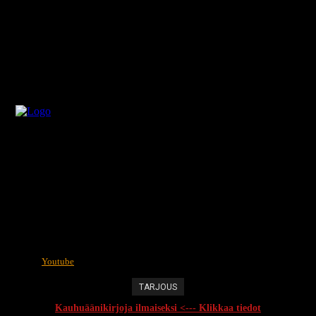
Youtube
TARJOUS
Kauhuäänikirjoja ilmaiseksi <--- Klikkaa tiedot