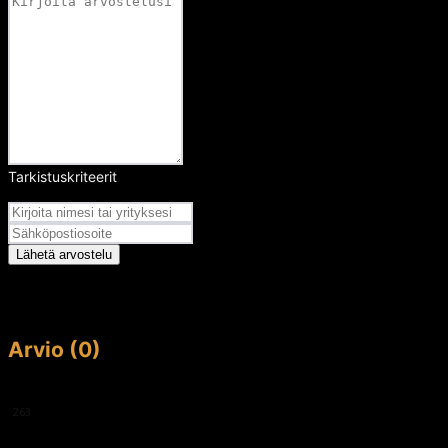
Tarkistuskriteerit
Arvosana
Lähetä arvostelu
Arvio (0)
This article doesn't have any reviews yet.
263