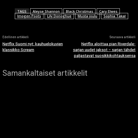
TAGS
Aleyse Shannon
Black Christmas
Cary Elwes
Imogen Poots
Lily Donoghue
Musta joulu
Sophia Takal
Edellinen artikkeli
Seuraava artikkeli
Netflix Suomi nyt: kauhuelokuvien
Netflix aloittaa pian Riverdale-
klassikko Scream
sarjan uudet jaksot – sarjan tähdet
paljastavat suosikkikohtauksensa
Samankaltaiset artikkelit