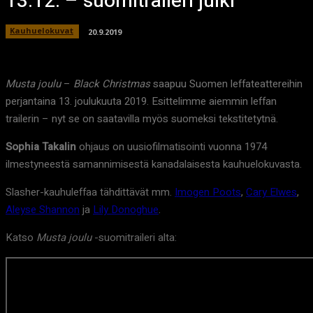
13.12. – suomitraileri julki
Kauhuelokuvat
20.9.2019
Musta joulu
–
Black Christmas
saapuu Suomen leffateattereihin
perjantaina 13. joulukuuta 2019. Esittelimme aiemmin leffan
trailerin – nyt se on saatavilla myös suomeksi tekstitetytnä.
Sophia Takalin
ohjaus on uusiofilmatisointi vuonna 1974
ilmestyneestä samannimisestä kanadalaisesta kauhuelokuvasta.
Slasher-kauhuleffaa tähdittävät mm.
Imogen Poots
,
Cary Elwes
,
Aleyse Shannon
ja
Lily Donoghue
.
Katso
Musta joulu
-suomitraileri alta: