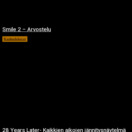
Smile 2 – Arvostelu
Kauhuelokuvat
12.12.2024
28 Years Later- Kaikkien aikojen jännitysnäytelmä