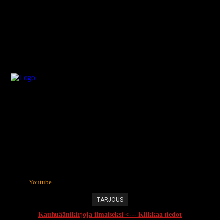
Youtube
TARJOUS
Kauhuäänikirjoja ilmaiseksi <--- Klikkaa tiedot