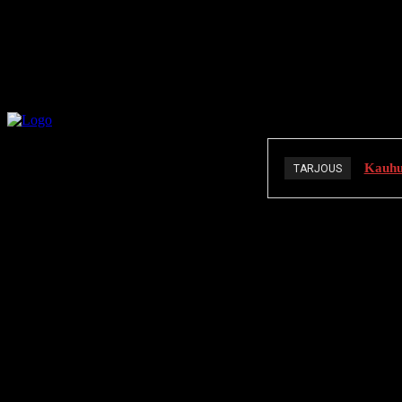
Kauhuä
TARJOUS
K