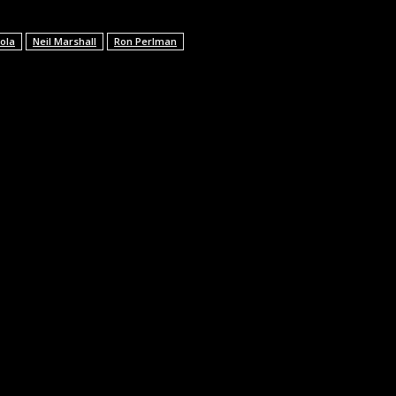
ola
Neil Marshall
Ron Perlman