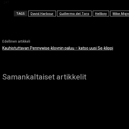
247
TAGS
David Harbour
Guillermo del Toro
Hellboy
Mike Mign
Edellinen artikkeli
Kauhistuttavan Pennywise-klovnin paluu – katso uusi Se-klippi
Samankaltaiset artikkelit