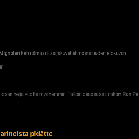
Mignolan
kehittämästä sarjakuvahahmosta uuden elokuvan.
ur
.
o-osan neljä vuotta myöhemmin. Tällöin pääosassa nähtiin
Ron Pe
arinoista pidätte