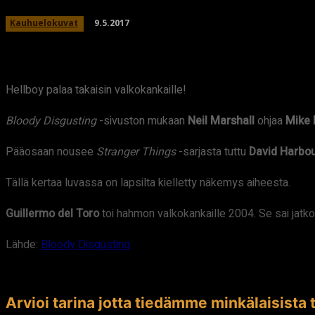
9.5.2017
Kauhuelokuvat
Hellboy palaa takaisin valkokankaille!
Bloody Disgusting
-sivuston mukaan
Neil Marshall
ohjaa
Mike 
Pääosaan nousee
Stranger Things
-sarjasta tuttu
David Harbo
Tällä kertaa luvassa on lapsilta kielletty näkemys aiheesta.
Guillermo del Toro
toi hahmon valkokankaille 2004. Se sai jatk
Lähde:
Bloody Disgusting
Arvioi tarina jotta tiedämme minkälaisista t