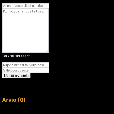
Tarkistuskriteerit
Arvosana
Lähetä arvostelu
Arvio (0)
This article doesn't have any reviews yet.