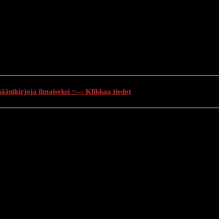
änikirjoja ilmaiseksi <--- Klikkaa tiedot
auhutarinat
Creepypasta
Kauhuelokuvat
Muu kauhu