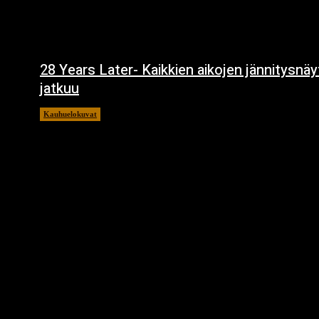
28 Years Later- Kaikkien aikojen jännitysnä
jatkuu
Kauhuelokuvat
11.12.2024