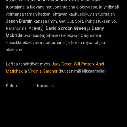
tuottajana ja luovana neuvonantajana elokuvassa, ja yhdistää
voimansa tämän hetken johtavan kauhuelokuvien tuottajan
Jason Blumin
kanssa (mm. Get Out, Split, Puhdistuksen yö,
Paranormal Activity).
David Gordon Green
ja
Danny
McBride
ovat käsikirjoittaneet elokuvan Carpenterin
klassikkoelokuvan innoittamana, ja Green myös ohjaa
elokuvan.
Leffaa tähdittävät myös
Judy Greer
,
Will Patton
,
Andi
Matichak
ja
Virginia Gardner
(kuvat nimiä klikkaamalla).
Katso
-traileri alla:
Halloween