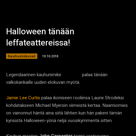
Halloween tänään
leffateattereissa!
Kauhuelokuvat
19.10.2018
Legendaarinen kauhunimike
palaa tänään
Halloween
valkokankaille uuden elokuvan myötä.
Jamie Lee Curtis
palaa ikoniseen rooliinsa Laurie Strodeksi
kohdatakseen Michael Myersin viimeistä kertaa. Naamiomies
on vainonnut häntä aina siitä lähtien kun hän pakeni tämän
kynsistä Halloween-yönä neljä vuosikymmentä sitten.
Kauhun mestari
John Carpenter
toimii vastaavana