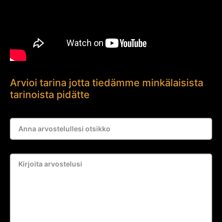
Arvioi tarina jotta tiedämme minkälaisista
tarinoista pidätte