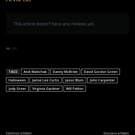
This article doesn't have any reviews yet.
241
TAGS
Andi Matichak
Danny McBride
David Gordon Green
Halloween
Jamie Lee Curtis
Jason Blum
John Carpenter
Judy Greer
Virginia Gardner
Will Patton
Edellinen artikkeli
Seuraava artikkeli