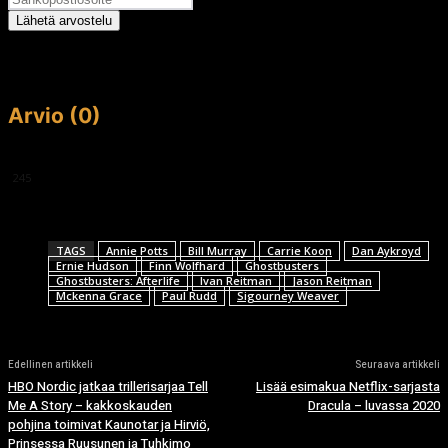
Lähetä arvostelu
Arvio (0)
This article doesn't have any reviews yet.
245
TAGS
Annie Potts
Bill Murray
Carrie Koon
Dan Aykroyd
Ernie Hudson
Finn Wolfhard
Ghostbusters
Ghostbusters: Afterlife
Ivan Reitman
Jason Reitman
Mckenna Grace
Paul Rudd
Sigourney Weaver
Edellinen artikkeli
Seuraava artikkeli
HBO Nordic jatkaa trillerisarjaa Tell
Lisää esimakua Netflix-sarjasta
Me A Story – kakkoskauden
Dracula – luvassa 2020
pohjina toimivat Kaunotar ja Hirviö,
Prinsessa Ruusunen ja Tuhkimo