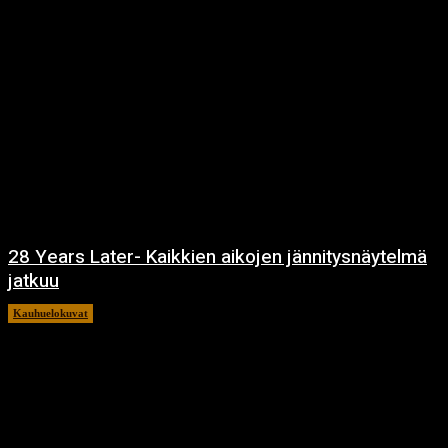
28 Years Later- Kaikkien aikojen jännitysnäytelmä
jatkuu
Kauhuelokuvat
11.12.2024