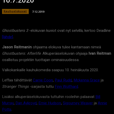
10.7.2020
Kauhuelokuvat
7.12.2019
Ghostbusters 3
-elokuvan kuviot ovat nyt selvillä, kertoo Deadline
[lähde]
.
Jason Reitmanin
ohjaama elokuva tulee kantamaan nimeä
Ghostbusters: Afterlife
. Alkuperäiselokuvan ohjaaja
Ivan Reitman
osallistuu projektiin tuottajan ominaisuudessa.
Valkokankaille kauhukomedia saapuu 10. heinäkuuta 2020.
Leffaa tähdittävät
Carrie Coon
,
Paul Rudd
,
Mckenna Grace
ja
Stranger Things
-sarjasta tuttu
Finn Wolfhard
.
Lisäksi alkuperäiselokuvasta tuttuihin rooleihin palaavat
Bill
Murray
,
Dan Aykroyd
,
Ernie Hudson
,
Sigourney Weaver
ja
Annie
Potts
.