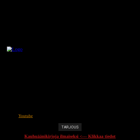
Youtube
TARJOUS
Kauhuäänikirjoja ilmaiseksi <--- Klikkaa tiedot