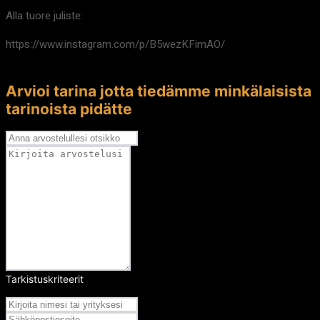
Alla tuore juliste:
https://www.instagram.com/p/B5wezKFimAO/
Arvioi tarina jotta tiedämme minkälaisista
tarinoista pidätte
Tarkistuskriteerit
Arvosana