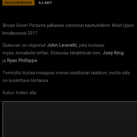
Kauhuelokuvat
9.2.2017
Broad Green Pictures julkaisee odotetun kauhutrillerin
Wish Upon
kesäkuussa 2017.
Elokuvan on ohjannut
John Leonetti
, joka luotsasi
myös
Annabelle
-leffan. Elokuvaa tähdittävät mm.
Joey King
ja
Ryan Phillippe
.
Teinityttö löytää maagisia voimia sisältävän laatikon, mutta sillä
on kuolettava hintansa…
Katso traileri alla: