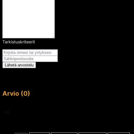
Tarkistuskriteerit
Arvosana
Lähetä arvostelu
Arvio (0)
This article doesn't have any reviews yet.
243