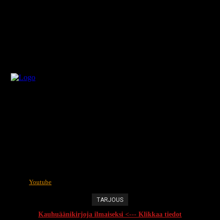
Youtube
TARJOUS
Kauhuäänikirjoja ilmaiseksi <--- Klikkaa tiedot