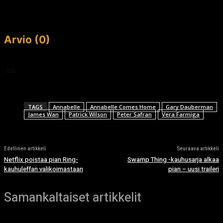
Arvio (0)
This article doesn't have any reviews yet.
236
TAGS
Annabelle
Annabelle Comes Home
Gary Dauberman
James Wan
Patrick Wilson
Peter Safran
Vera Farmiga
Edellinen artikkeli
Seuraava artikkeli
Netflix poistaa pian Ring-
Swamp Thing -kauhusarja alkaa
kauhuleffan valikoimastaan
pian – uusi traileri
Samankaltaiset artikkelit