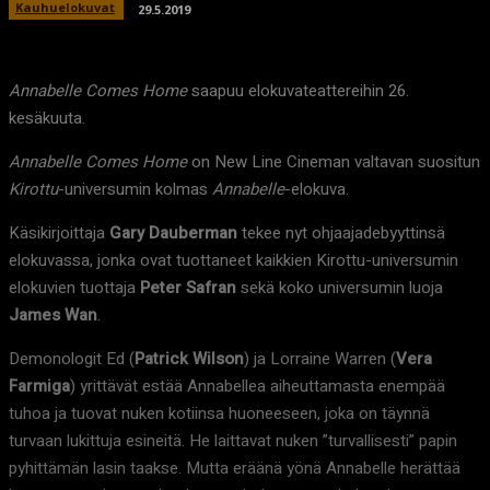
Kauhuelokuvat
29.5.2019
Annabelle Comes Home
saapuu elokuvateattereihin 26.
kesäkuuta.
Annabelle Comes Home
on New Line Cineman valtavan suositun
Kirottu
-universumin kolmas
Annabelle
-elokuva.
Käsikirjoittaja
Gary Dauberman
tekee nyt ohjaajadebyyttinsä
elokuvassa, jonka ovat tuottaneet kaikkien Kirottu-universumin
elokuvien tuottaja
Peter Safran
sekä koko universumin luoja
James Wan
.
Demonologit Ed (
Patrick Wilson
) ja Lorraine Warren (
Vera
Farmiga
) yrittävät estää Annabellea aiheuttamasta enempää
tuhoa ja tuovat nuken kotiinsa huoneeseen, joka on täynnä
turvaan lukittuja esineitä. He laittavat nuken ”turvallisesti” papin
pyhittämän lasin taakse. Mutta eräänä yönä Annabelle herättää