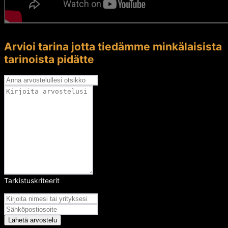
Arvioi tarina jotta tiedämme minkälaisista
tarinoista pidätte
Tarkistuskriteerit
Arvosana
Lähetä arvostelu