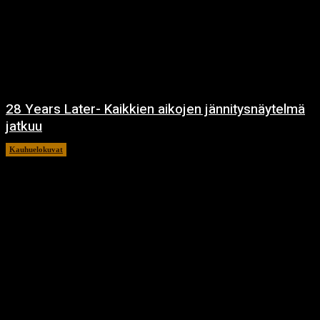
28 Years Later- Kaikkien aikojen jännitysnäytelmä
jatkuu
Kauhuelokuvat
11.12.2024