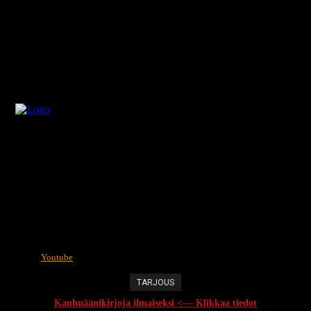
Youtube
TARJOUS
Kauhuäänikirjoja ilmaiseksi <--- Klikkaa tiedot