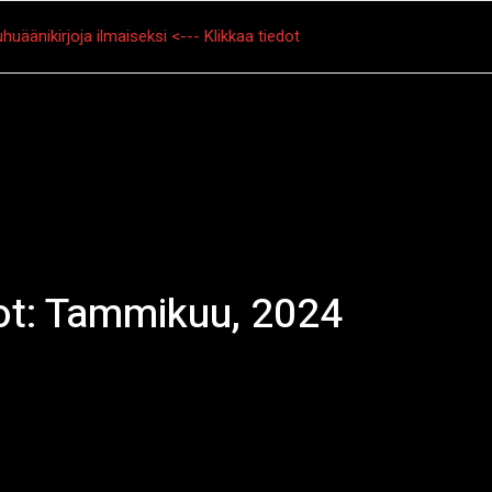
huäänikirjoja ilmaiseksi <--- Klikkaa tiedot
tarinat
Creepypasta
Kauhuelokuvat
Muu kauhu
tot: Tammikuu, 2024