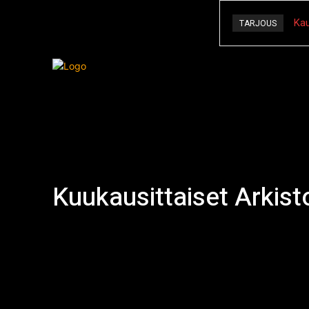
Kau
TARJOUS
Kauhu
Kuukausittaiset Arkis