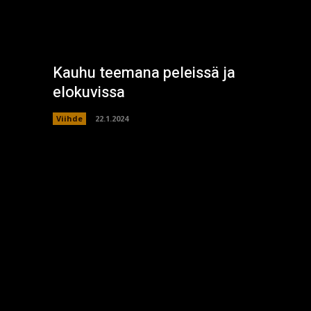
Kauhu teemana peleissä ja
elokuvissa
Viihde
22.1.2024