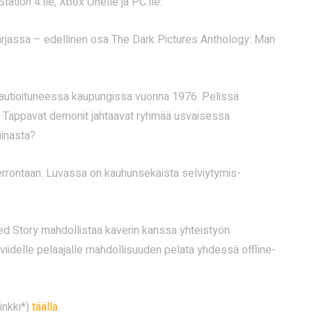
ation 4:lle, Xbox Onelle ja PC:lle.
arjassa – edellinen osa The Dark Pictures Anthology: Man
en autioituneessa kaupungissa vuonna 1976. Pelissä
ia. Tappavat demonit jahtaavat ryhmää usvaisessa
iinasta?
ankerrontaan. Luvassa on kauhunsekaista selviytymis-
red Story mahdollistaa kaverin kanssa yhteistyön
iidelle pelaajalle mahdollisuuden pelata yhdessä offline-
inkki*)
täällä
.