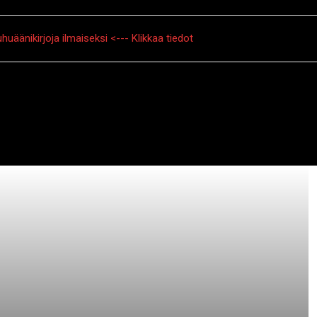
huäänikirjoja ilmaiseksi <--- Klikkaa tiedot
tarinat
Creepypasta
Kauhuelokuvat
Muu kauhu