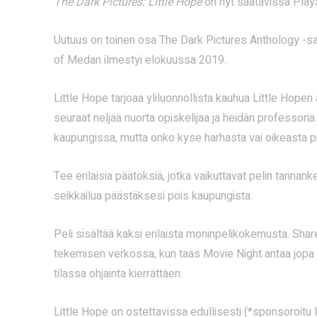
The Dark Pictures: Little Hope
on nyt saatavissa PlaySt
Uutuus on toinen osa The Dark Pictures Anthology -s
of Medan ilmestyi elokuussa 2019.
Little Hope tarjoaa yliluonnollista kauhua Little Hop
seuraat neljää nuorta opiskelijaa ja heidän professor
kaupungissa, mutta onko kyse harhasta vai oikeasta p
Tee erilaisia päätöksiä, jotka vaikuttavat pelin tarin
seikkailua päästäksesi pois kaupungista.
Peli sisältää kaksi erilaista moninpelikokemusta. Sha
tekemisen verkossa, kun taas Movie Night antaa jopa v
tilassa ohjainta kierrättäen.
Little Hope on ostettavissa edullisesti (*sponsoroitu l