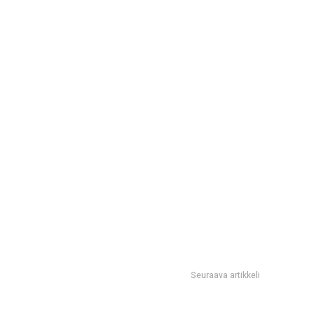
Seuraava artikkeli
hone -novelli filmatisoidaan – ohjaajaksi Sinister-luotsi Scott
Derrickson