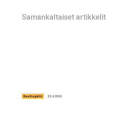
Samankaltaiset artikkelit
Kummitus teemaisia kasinopelejä
Kauhupelit
22.4.2024