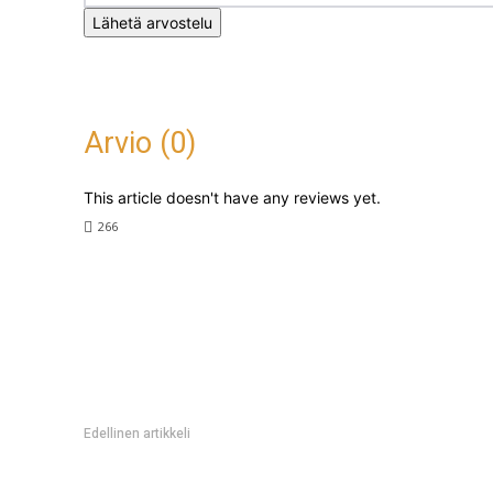
Lähetä arvostelu
Arvio (0)
This article doesn't have any reviews yet.
266
Edellinen artikkeli
Ilkka Auer julkaisi Noirankiro-romaaninsa – ”onneton sattum
vanhan uhan”