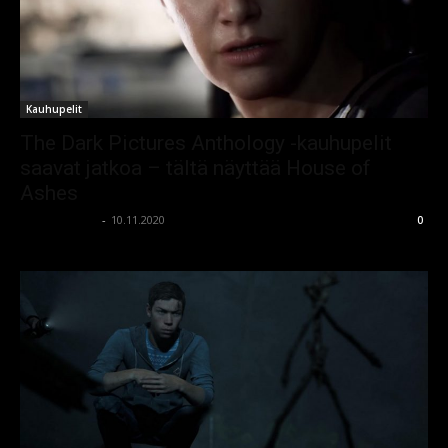
Kauhupelit
The Dark Pictures Anthology -kauhupelit
saavat jatkoa – tältä näyttää House of
Ashes
kauhumedia
-
10.11.2020
0