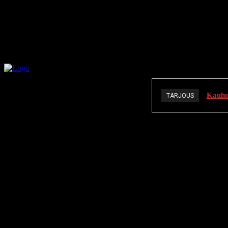
Kauhuä
TARJOUS
K