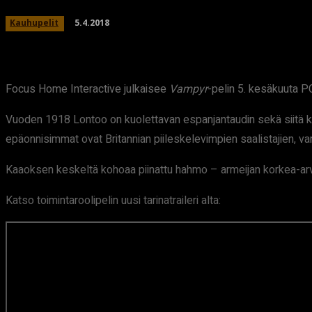
5.4.2018
Kauhupelit
Focus Home Interactive julkaisee
Vampyr
-pelin 5. kesäkuuta PC
Vuoden 1918 Lontoo on kuolettavan espanjantaudin sekä siitä k
epäonnisimmat ovat Britannian piileskelevimpien saalistajien, va
Kaaoksen keskeltä kohoaa piinattu hahmo – armeijan korkea-arvoi
Katso toimintaroolipelin uusi tarinatraileri alta: