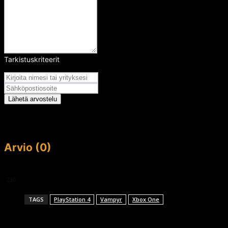
Tarkistuskriteerit
Arvosana
Lähetä arvostelu
Arvio (0)
This article doesn't have any reviews yet.
230
TAGS
PlayStation 4
Vampyr
Xbox One