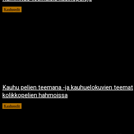
Kauhupelit
22.4.2024
Kauhu pelien teemana -ja kauhuelokuvien teemat
kolikkopelien hahmoissa
Kauhupelit
23.8.2023