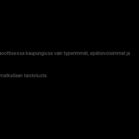
aoottisessa kaupungissa vain typerimmät, epätoivoisimmat ja
matkallaan taistelusta.