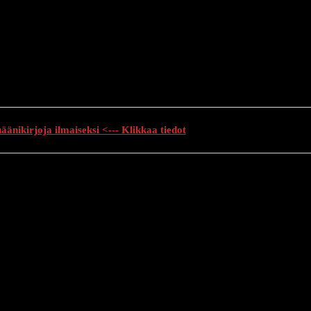
änikirjoja ilmaiseksi <--- Klikkaa tiedot
auhutarinat
Creepypasta
Kauhuelokuvat
Muu kauhu