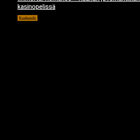
kasinopelissä
Kauhupelit
12.10.2023