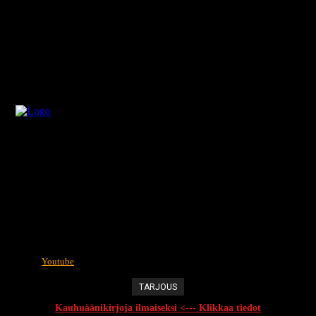
Youtube
TARJOUS
Kauhuäänikirjoja ilmaiseksi <--- Klikkaa tiedot