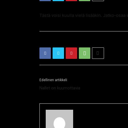
Tästä voisi kuulla vielä lisääkin. Jatko-osaa
Edellinen artikkeli
Nallet on kuumottavia