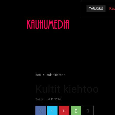
Kau
TARJOUS
Kauhu
Koti
Kultit kiehtoo
Kultit kiehtoo
Tekijä
-
6.12.2024