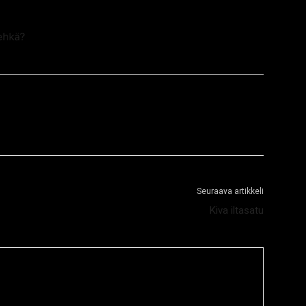
 ehkä?
Seuraava artikkeli
Kiva iltasatu