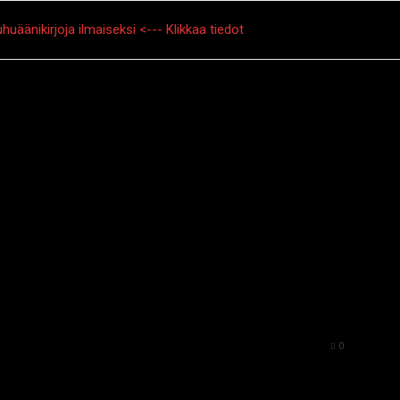
huäänikirjoja ilmaiseksi <--- Klikkaa tiedot
tarinat
Creepypasta
Kauhuelokuvat
Muu kauhu
77
0