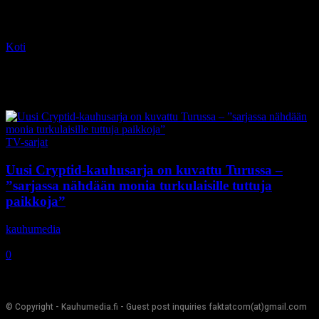
Koti
Tagit
Turku
Tag: Turku
TV-sarjat
Uusi Cryptid-kauhusarja on kuvattu Turussa –
”sarjassa nähdään monia turkulaisille tuttuja
paikkoja”
kauhumedia
-
31.10.2020
0
© Copyright - Kauhumedia.fi - Guest post inquiries faktatcom(at)gmail.com