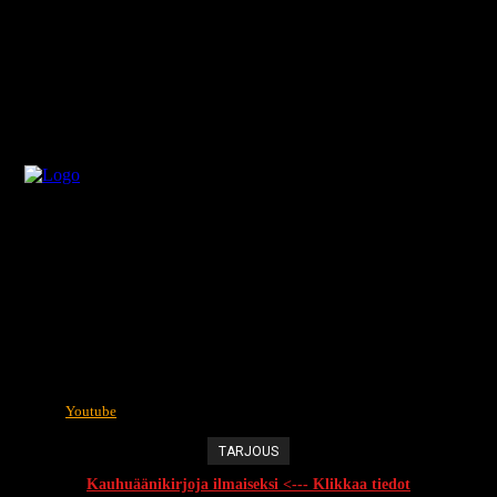
Youtube
TARJOUS
Kauhuäänikirjoja ilmaiseksi <--- Klikkaa tiedot