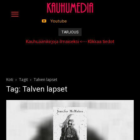
Youtube
TARJOUS
Kauhuäänikirjoja ilmaiseksi <--- Klikkaa tiedot
Koti
Tagit
Talven lapset
Tag: Talven lapset