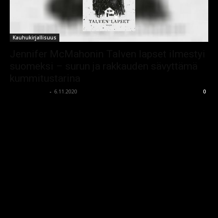
Kauhukirjallisuus
Jennifer McMahonin Talven lapset ilmestyi
suomeksi – surun ja rakkauden sävyttämä
kummitustarina
kauhumedia
-
6.11.2020
0