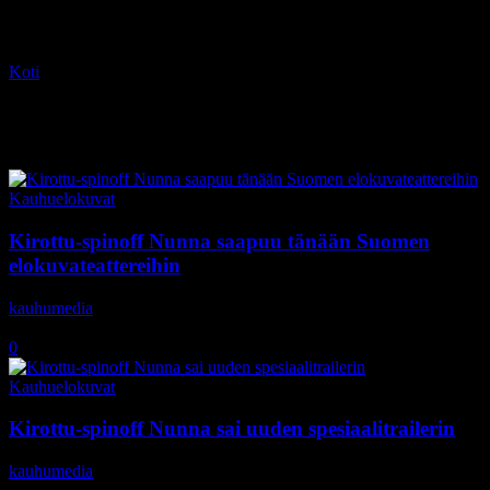
Koti
Tagit
Taissa Farmiga
Tag: Taissa Farmiga
Kauhuelokuvat
Kirottu-spinoff Nunna saapuu tänään Suomen
elokuvateattereihin
kauhumedia
-
7.9.2018
0
Kauhuelokuvat
Kirottu-spinoff Nunna sai uuden spesiaalitrailerin
kauhumedia
-