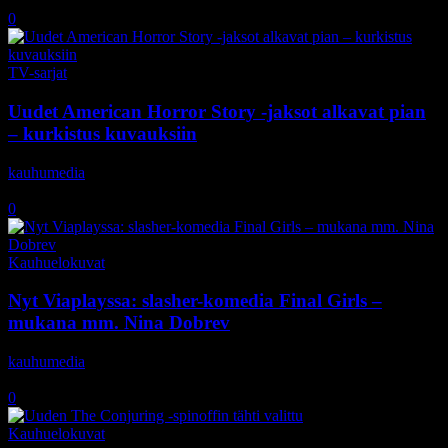
23.8.2018
0
TV-sarjat
Uudet American Horror Story -jaksot alkavat pian
– kurkistus kuvauksiin
kauhumedia
-
20.8.2018
0
Kauhuelokuvat
Nyt Viaplayssa: slasher-komedia Final Girls –
mukana mm. Nina Dobrev
kauhumedia
-
24.1.2018
0
Kauhuelokuvat