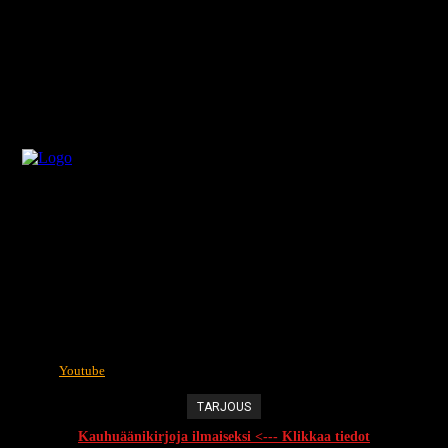
Youtube
TARJOUS
Kauhuäänikirjoja ilmaiseksi <--- Klikkaa tiedot