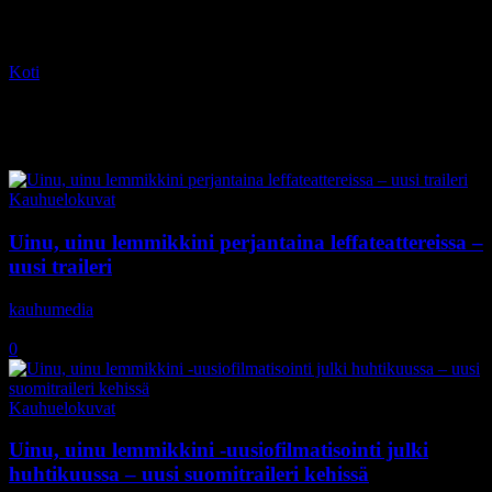
Koti
Tagit
Stephen King
Tag: Stephen King
Kauhuelokuvat
Uinu, uinu lemmikkini perjantaina leffateattereissa –
uusi traileri
kauhumedia
-
3.4.2019
0
Kauhuelokuvat
Uinu, uinu lemmikkini -uusiofilmatisointi julki
huhtikuussa – uusi suomitraileri kehissä