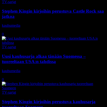
TV-sarjat
Stephen Kingin kirjoihin perustuva Castle Rock saa
jatkoa
kauhumedia
-
19.8.2018
0
TV-sarjat
Uusi kauhusarja alkaa tänään Suomessa –
tuoreeltaan USA:n tahdissa
kauhumedia
-
26.7.2018
0
TV-sarjat
Stephen Kingin kirjoihin perustuva kauhusarja
tuoreeltaan Suomeen