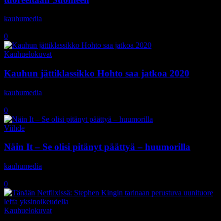
kauhumedia
-
11.7.2018
0
Kauhuelokuvat
Kauhun jättiklassikko Hohto saa jatkoa 2020
kauhumedia
-
24.5.2018
0
Viihde
Näin It – Se olisi pitänyt päättyä – huumorilla
kauhumedia
-
11.5.2018
0
Kauhuelokuvat