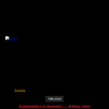
Youtube
TARJOUS
Kauhuäänikirjoja ilmaiseksi <--- Klikkaa tiedot