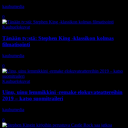
kauhumedia
-
8.2.2019
0
Kauhuelokuvat
Tänään tv:stä: Stephen King -klassikon kolmas
filmatisointi
kauhumedia
-
19.10.2018
0
Kauhuelokuvat
Uinu, uinu lemmikkini -remake elokuvateattereihin
2019 – katso suomitraileri
kauhumedia
-
11.10.2018
0