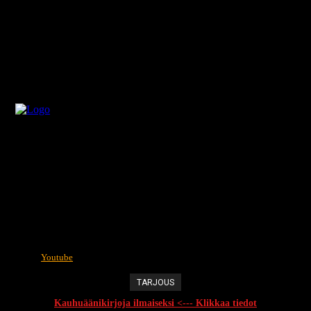
Youtube
TARJOUS
Kauhuäänikirjoja ilmaiseksi <--- Klikkaa tiedot