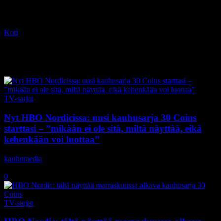
Koti
Tagit
Megan Montaner
Tag: Megan Montaner
TV-sarjat
Nyt HBO Nordicissa: uusi kauhusarja 30 Coins
starttasi – ”mikään ei ole sitä, miltä näyttää, eikä
kehenkään voi luottaa”
kauhumedia
-
29.11.2020
0
TV-sarjat