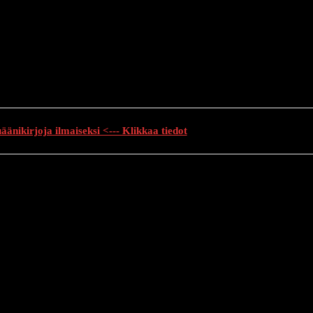
änikirjoja ilmaiseksi <--- Klikkaa tiedot
auhutarinat
Creepypasta
Kauhuelokuvat
Muu kauhu