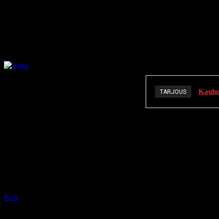
Kauhuä
TARJOUS
K
Koti
Tagit
Laura Beck