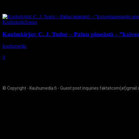
Tag: Laura Beck
Kauhukirjallisuus
Kauhukirjat: C. J. Tudor – Paluu pimeästä – ”kaivos
kauhumedia
-
29.10.2020
0
© Copyright - Kauhumedia.fi - Guest post inquiries faktatcom(at)gmail