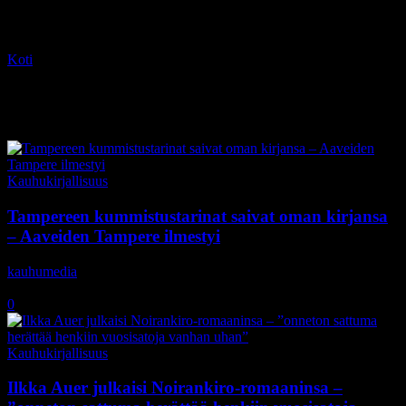
Koti
Tagit
Haamu Kustannus
Tag: Haamu Kustannus
Kauhukirjallisuus
Tampereen kummistustarinat saivat oman kirjansa
– Aaveiden Tampere ilmestyi
kauhumedia
-
2.12.2020
0
Kauhukirjallisuus
Ilkka Auer julkaisi Noirankiro-romaaninsa –