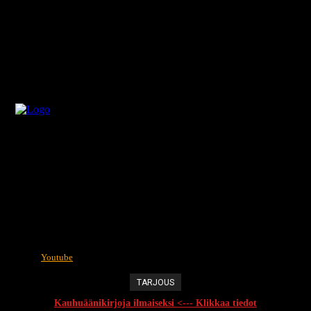
Youtube
TARJOUS
Kauhuäänikirjoja ilmaiseksi <--- Klikkaa tiedot