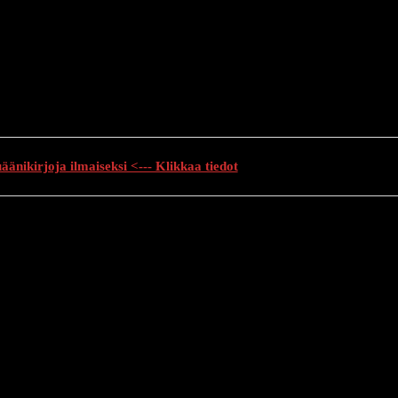
änikirjoja ilmaiseksi <--- Klikkaa tiedot
auhutarinat
Creepypasta
Kauhuelokuvat
Muu kauhu