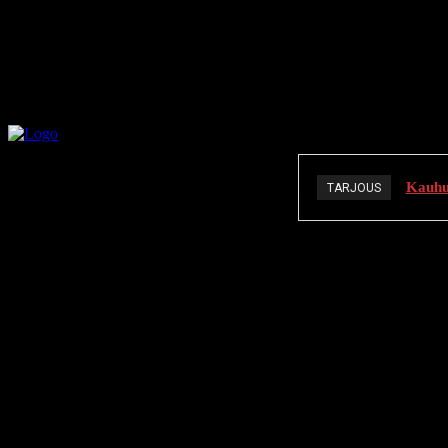
Kauhuä
TARJOUS
K