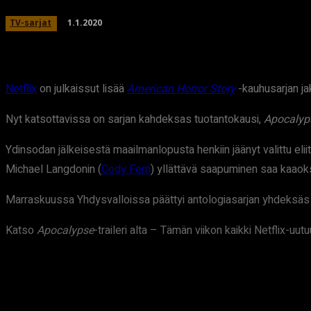
1.1.2020
TV-sarjat
Netflix
on julkaissut lisää
American Horror Story
-kauhusarjan ja
Nyt katsottavissa on sarjan kahdeksas tuotantokausi,
Apocalyp
Ydinsodan jälkeisestä maailmanlopusta henkiin jäänyt valittu eli
Michael Langdonin (
Cody Fern
) yllättävä saapuminen saa kaaokse
Marraskuussa Yhdysvalloissa päättyi antologiasarjan yhdeksäs
Katso
Apocalypse
-traileri alta – Tämän viikon kaikki Netflix-uu