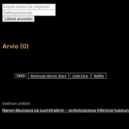
Arvosana
Lähetä arvostelu
Arvio (0)
This article doesn't have any reviews yet.
246
TAGS
American Horror Story
Cody Fern
Netflix
Edellinen artikkeli
Nainen ikkunassa sai suomitrailerin – psykologisessa trillerissä huippunä