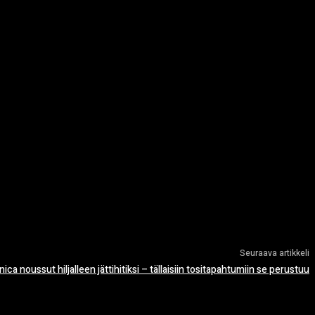
Seuraava artikkeli
ica noussut hiljalleen jättihitiksi – tällaisiin tositapahtumiin se perustuu