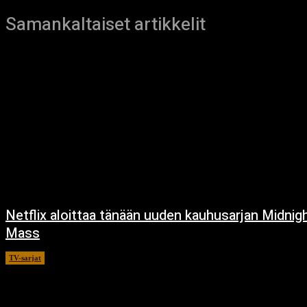
Samankaltaiset artikkelit
Netflix aloittaa tänään uuden kauhusarjan Midnig
Mass
TV-sarjat
24.9.2021