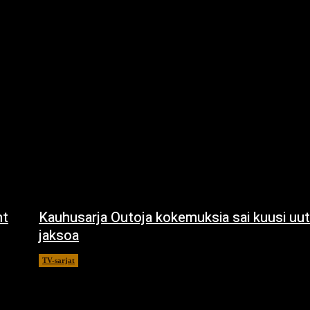
ht
Kauhusarja Outoja kokemuksia sai kuusi uut
jaksoa
TV-sarjat
14.5.2021