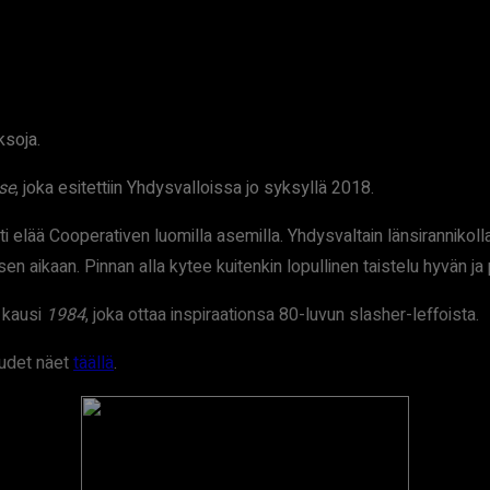
ksoja.
se
, joka esitettiin Yhdysvalloissa jo syksyllä 2018.
itti elää Cooperativen luomilla asemilla. Yhdysvaltain länsirannik
n aikaan. Pinnan alla kytee kuitenkin lopullinen taistelu hyvän ja p
 kausi
1984
, joka ottaa inspiraationsa 80-luvun slasher-leffoista.
tuudet näet
täällä
.